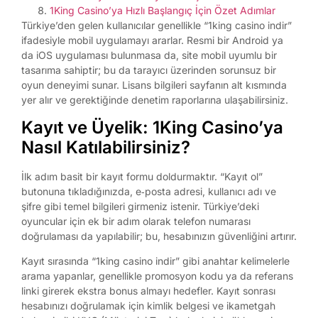
1King Casino’ya Hızlı Başlangıç İçin Özet Adımlar
Türkiye’den gelen kullanıcılar genellikle “1king casino indir”
ifadesiyle mobil uygulamayı ararlar. Resmi bir Android ya
da iOS uygulaması bulunmasa da, site mobil uyumlu bir
tasarıma sahiptir; bu da tarayıcı üzerinden sorunsuz bir
oyun deneyimi sunar. Lisans bilgileri sayfanın alt kısmında
yer alır ve gerektiğinde denetim raporlarına ulaşabilirsiniz.
Kayıt ve Üyelik: 1King Casino’ya
Nasıl Katılabilirsiniz?
İlk adım basit bir kayıt formu doldurmaktır. “Kayıt ol”
butonuna tıkladığınızda, e‑posta adresi, kullanıcı adı ve
şifre gibi temel bilgileri girmeniz istenir. Türkiye’deki
oyuncular için ek bir adım olarak telefon numarası
doğrulaması da yapılabilir; bu, hesabınızın güvenliğini artırır.
Kayıt sırasında “1king casino indir” gibi anahtar kelimelerle
arama yapanlar, genellikle promosyon kodu ya da referans
linki girerek ekstra bonus almayı hedefler. Kayıt sonrası
hesabınızı doğrulamak için kimlik belgesi ve ikametgah