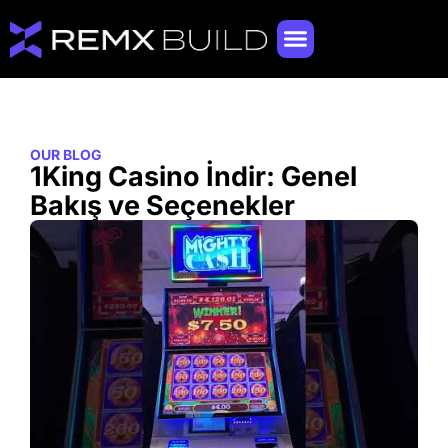
OUR BLOG
1King Casino İndir: Genel
Bakış ve Seçenekler