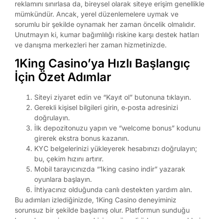
reklamını sınırlasa da, bireysel olarak siteye erişim genellikle
mümkündür. Ancak, yerel düzenlemelere uymak ve
sorumlu bir şekilde oynamak her zaman öncelik olmalıdır.
Unutmayın ki, kumar bağımlılığı riskine karşı destek hatları
ve danışma merkezleri her zaman hizmetinizde.
1King Casino’ya Hızlı Başlangıç
İçin Özet Adımlar
Siteyi ziyaret edin ve “Kayıt ol” butonuna tıklayın.
Gerekli kişisel bilgileri girin, e‑posta adresinizi
doğrulayın.
İlk depozitonuzu yapın ve “welcome bonus” kodunu
girerek ekstra bonus kazanın.
KYC belgelerinizi yükleyerek hesabınızı doğrulayın;
bu, çekim hızını artırır.
Mobil tarayıcınızda “1king casino indir” yazarak
oyunlara başlayın.
İhtiyacınız olduğunda canlı destekten yardım alın.
Bu adımları izlediğinizde, 1King Casino deneyiminiz
sorunsuz bir şekilde başlamış olur. Platformun sunduğu