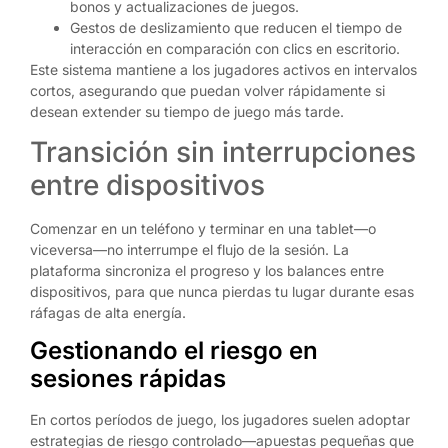
bonos y actualizaciones de juegos.
Gestos de deslizamiento que reducen el tiempo de
interacción en comparación con clics en escritorio.
Este sistema mantiene a los jugadores activos en intervalos
cortos, asegurando que puedan volver rápidamente si
desean extender su tiempo de juego más tarde.
Transición sin interrupciones
entre dispositivos
Comenzar en un teléfono y terminar en una tablet—o
viceversa—no interrumpe el flujo de la sesión. La
plataforma sincroniza el progreso y los balances entre
dispositivos, para que nunca pierdas tu lugar durante esas
ráfagas de alta energía.
Gestionando el riesgo en
sesiones rápidas
En cortos períodos de juego, los jugadores suelen adoptar
estrategias de riesgo controlado—apuestas pequeñas que