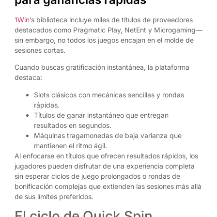
1Win
’s biblioteca incluye miles de títulos de proveedores
destacados como Pragmatic Play, NetEnt y Microgaming—
sin embargo, no todos los juegos encajan en el molde de
sesiones cortas.
Cuando buscas gratificación instantánea, la plataforma
destaca:
Slots clásicos con mecánicas sencillas y rondas
rápidas.
Títulos de ganar instantáneo que entregan
resultados en segundos.
Máquinas tragamonedas de baja varianza que
mantienen el ritmo ágil.
Al enfocarse en títulos que ofrecen resultados rápidos, los
jugadores pueden disfrutar de una experiencia completa
sin esperar ciclos de juego prolongados o rondas de
bonificación complejas que extienden las sesiones más allá
de sus límites preferidos.
El ciclo de Quick Spin