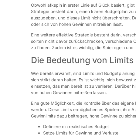
Obwohl afkspin in erster Linie auf Glück basiert, gi
Strategie besteht darin, einen klaren Budgetplan zu er
auszugeben, und dieses Limit nicht überschreiten. Da
oder sich von hohen Gewinnen mitreißen lässt.
Eine weitere effektive Strategie besteht darin, vers
sollten nicht davor zurückschrecken, verschiedene O
zu finden. Zudem ist es wichtig, die Spielregeln un
Die Bedeutung von Limit
Wie bereits erwähnt, sind Limits und Budgetplanung v
sich strikt daran halten. Es ist wichtig, sich bewus
einsetzen, das man bereit ist zu verlieren. Darüber hi
von hohen Gewinnen mitreißen lassen.
Eine gute Möglichkeit, die Kontrolle über das eigene
werden. Diese Limits ermöglichen es Spielern, ihre A
Gewinnlimits dazu beitragen, hohe Gewinne zu sichern
Definiere ein realistisches Budget
Setze Limits für Gewinne und Verluste