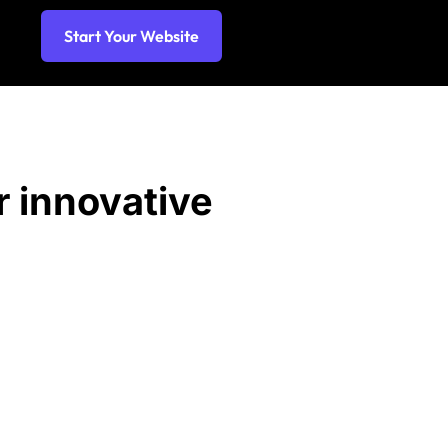
Start Your Website
 innovative