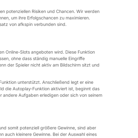
en potenziellen Risiken und Chancen. Wir werden
önnen, um ihre Erfolgschancen zu maximieren.
satz von afkspin verbunden sind.
en Online-Slots angeboten wird. Diese Funktion
ssen, ohne dass ständig manuelle Eingriffe
nn der Spieler nicht aktiv am Bildschirm sitzt und
Funktion unterstützt. Anschließend legt er eine
 die Autoplay-Funktion aktiviert ist, beginnt das
ler andere Aufgaben erledigen oder sich von seinem
n und somit potenziell größere Gewinne, sind aber
nn auch kleinere Gewinne. Bei der Auswahl eines