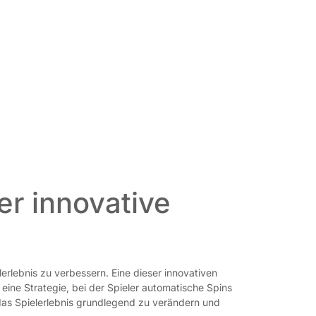
r innovative
rlebnis zu verbessern. Eine dieser innovativen
eine Strategie, bei der Spieler automatische Spins
 das Spielerlebnis grundlegend zu verändern und