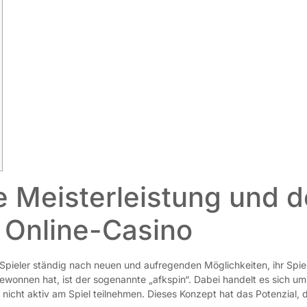
Meisterleistung und de
 Online-Casino
pieler ständig nach neuen und aufregenden Möglichkeiten, ihr Spiele
ewonnen hat, ist der sogenannte „afkspin“. Dabei handelt es sich um 
nicht aktiv am Spiel teilnehmen. Dieses Konzept hat das Potenzial,