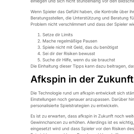
einlegen und sich nicht stundenlang vor den Bildschi
Wenn Spieler das Gefühl haben, die Kontrolle über ihr 
Beratungsstellen, die Unterstützung und Beratung fü
Problem nicht verschlimmert und dass der Spieler wi
Setze dir Limits
Mache regelmäßige Pausen
Spiele nicht mit Geld, das du benötigst
Sei dir der Risiken bewusst
Suche dir Hilfe, wenn du sie brauchst
Die Einhaltung dieser Tipps kann dazu beitragen, da
Afkspin in der Zukunf
Die Technologie rund um afkspin entwickelt sich stän
Einstellungen noch genauer anzupassen. Darüber hin
personalisierte Spielstrategien zu entwickeln.
Es ist zu erwarten, dass afkspin in Zukunft noch we
Gewinnchancen zu erhöhen. Allerdings ist es wichtig
eingesetzt wird und dass Spieler vor den Risiken de