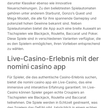
darunter Klassiker ebenso wie innovative
Neuerscheinungen. Zu den beliebtesten Spielautomaten
gehören unter anderem Starburst, Gonzo’s Quest und
Mega Moolah, die alle für ihre spannende Gameplay und
potenziell hohen Gewinne bekannt sind. Neben
Spielautomaten bietet die App auch eine breite Auswahl an
Tischspielen wie Blackjack, Roulette, Baccarat und Poker.
Diese Spiele sind in verschiedenen Varianten verfügbar, die
es den Spielern ermöglichen, ihren Vorlieben entsprechend
zu wählen.
Live-Casino-Erlebnis mit der
nomini casino app
Für Spieler, die das authentische Casino-Erlebnis suchen,
bietet die nomini casino app ein Live-Casino, das eine
immersive und interaktive Erfahrung garantiert. Im Live-
Casino können Spieler gegen echte Croupiers an
Tischspielen wie Blackjack, Roulette und Baccarat
teilnehmen. Die Spiele werden in Echtzeit gestreamt, was
den Spielern das Gefühl gibt, tatsächlich in einem echten