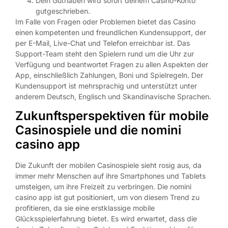
Dein Guthaben wird sofort deinem Casino-Konto
gutgeschrieben.
Im Falle von Fragen oder Problemen bietet das Casino
einen kompetenten und freundlichen Kundensupport, der
per E-Mail, Live-Chat und Telefon erreichbar ist. Das
Support-Team steht den Spielern rund um die Uhr zur
Verfügung und beantwortet Fragen zu allen Aspekten der
App, einschließlich Zahlungen, Boni und Spielregeln. Der
Kundensupport ist mehrsprachig und unterstützt unter
anderem Deutsch, Englisch und Skandinavische Sprachen.
Zukunftsperspektiven für mobile
Casinospiele und die nomini
casino app
Die Zukunft der mobilen Casinospiele sieht rosig aus, da
immer mehr Menschen auf ihre Smartphones und Tablets
umsteigen, um ihre Freizeit zu verbringen. Die nomini
casino app ist gut positioniert, um von diesem Trend zu
profitieren, da sie eine erstklassige mobile
Glücksspielerfahrung bietet. Es wird erwartet, dass die