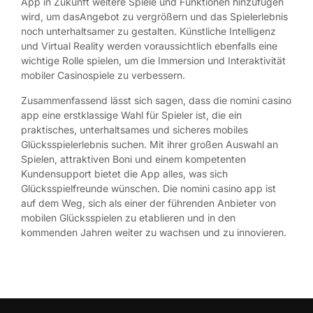
App in Zukunft weitere Spiele und Funktionen hinzufügen
wird, um dasAngebot zu vergrößern und das Spielerlebnis
noch unterhaltsamer zu gestalten. Künstliche Intelligenz
und Virtual Reality werden voraussichtlich ebenfalls eine
wichtige Rolle spielen, um die Immersion und Interaktivität
mobiler Casinospiele zu verbessern.
Zusammenfassend lässt sich sagen, dass die nomini casino
app eine erstklassige Wahl für Spieler ist, die ein
praktisches, unterhaltsames und sicheres mobiles
Glücksspielerlebnis suchen. Mit ihrer großen Auswahl an
Spielen, attraktiven Boni und einem kompetenten
Kundensupport bietet die App alles, was sich
Glücksspielfreunde wünschen. Die nomini casino app ist
auf dem Weg, sich als einer der führenden Anbieter von
mobilen Glücksspielen zu etablieren und in den
kommenden Jahren weiter zu wachsen und zu innovieren.