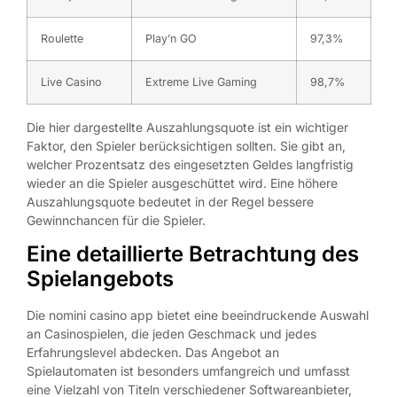
Roulette
Play’n GO
97,3%
Live Casino
Extreme Live Gaming
98,7%
Die hier dargestellte Auszahlungsquote ist ein wichtiger
Faktor, den Spieler berücksichtigen sollten. Sie gibt an,
welcher Prozentsatz des eingesetzten Geldes langfristig
wieder an die Spieler ausgeschüttet wird. Eine höhere
Auszahlungsquote bedeutet in der Regel bessere
Gewinnchancen für die Spieler.
Eine detaillierte Betrachtung des
Spielangebots
Die nomini casino app bietet eine beeindruckende Auswahl
an Casinospielen, die jeden Geschmack und jedes
Erfahrungslevel abdecken. Das Angebot an
Spielautomaten ist besonders umfangreich und umfasst
eine Vielzahl von Titeln verschiedener Softwareanbieter,