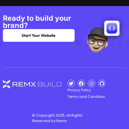
Ready to build your
brand?
Start Your Website
Privacy Policy
Terms and Condition
© Copyright 2025, All Rights
Reserved by Remx