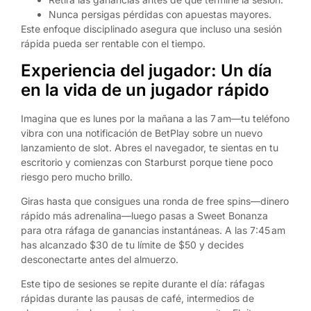
Nunca persigas pérdidas con apuestas mayores.
Este enfoque disciplinado asegura que incluso una sesión
rápida pueda ser rentable con el tiempo.
Experiencia del jugador: Un día
en la vida de un jugador rápido
Imagina que es lunes por la mañana a las 7 am—tu teléfono
vibra con una notificación de BetPlay sobre un nuevo
lanzamiento de slot. Abres el navegador, te sientas en tu
escritorio y comienzas con Starburst porque tiene poco
riesgo pero mucho brillo.
Giras hasta que consigues una ronda de free spins—dinero
rápido más adrenalina—luego pasas a Sweet Bonanza
para otra ráfaga de ganancias instantáneas. A las 7:45 am
has alcanzado $30 de tu límite de $50 y decides
desconectarte antes del almuerzo.
Este tipo de sesiones se repite durante el día: ráfagas
rápidas durante las pausas de café, intermedios de