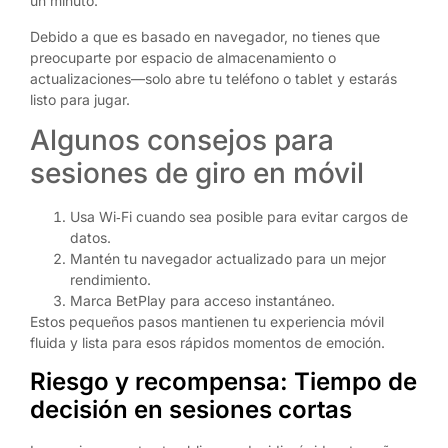
un minuto.
Debido a que es basado en navegador, no tienes que
preocuparte por espacio de almacenamiento o
actualizaciones—solo abre tu teléfono o tablet y estarás
listo para jugar.
Algunos consejos para
sesiones de giro en móvil
Usa Wi‑Fi cuando sea posible para evitar cargos de
datos.
Mantén tu navegador actualizado para un mejor
rendimiento.
Marca BetPlay para acceso instantáneo.
Estos pequeños pasos mantienen tu experiencia móvil
fluida y lista para esos rápidos momentos de emoción.
Riesgo y recompensa: Tiempo de
decisión en sesiones cortas