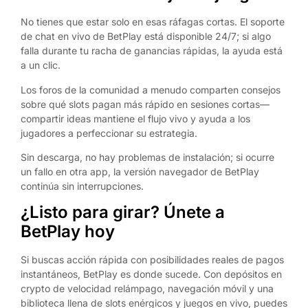
No tienes que estar solo en esas ráfagas cortas. El soporte
de chat en vivo de BetPlay está disponible 24/7; si algo
falla durante tu racha de ganancias rápidas, la ayuda está
a un clic.
Los foros de la comunidad a menudo comparten consejos
sobre qué slots pagan más rápido en sesiones cortas—
compartir ideas mantiene el flujo vivo y ayuda a los
jugadores a perfeccionar su estrategia.
Sin descarga, no hay problemas de instalación; si ocurre
un fallo en otra app, la versión navegador de BetPlay
continúa sin interrupciones.
¿Listo para girar? Únete a
BetPlay hoy
Si buscas acción rápida con posibilidades reales de pagos
instantáneos, BetPlay es donde sucede. Con depósitos en
crypto de velocidad relámpago, navegación móvil y una
biblioteca llena de slots enérgicos y juegos en vivo, puedes