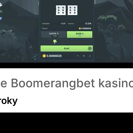
ce Boomerangbet kasin
roky