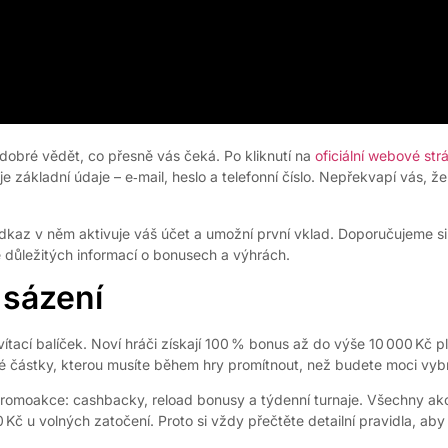
e dobré vědět, co přesně vás čeká. Po kliknutí na
oficiální webové st
 základní údaje – e‑mail, heslo a telefonní číslo. Nepřekvapí vás, 
dkaz v něm aktivuje váš účet a umožní první vklad. Doporučujeme si p
 důležitých informací o bonusech a výhrách.
 sázení
ítací balíček. Noví hráči získají 100 % bonus až do výše 10 000 Kč 
částky, kterou musíte během hry promítnout, než budete moci vybr
 promoakce: cashbacky, reload bonusy a týdenní turnaje. Všechny akc
 Kč u volných zatočení. Proto si vždy přečtěte detailní pravidla, a