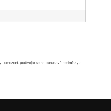
y i omezení, podívejte se na bonusové podmínky a