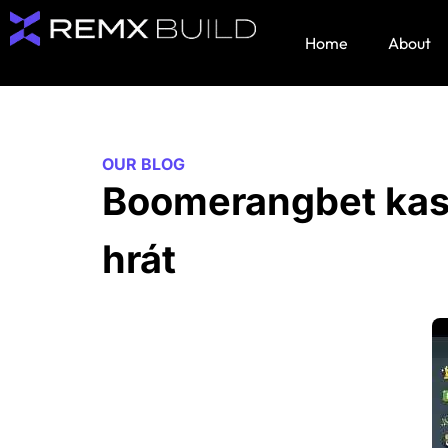
Home
About
OUR BLOG
Boomerangbet kasin
hrát