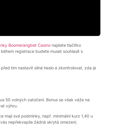
ránky Boomerangbet Casino
najdete tlačítko
že během registrace budete muset souhlasit s
řed tím nastavit silné heslo a zkontrolovat, zda je
plus 50 volných zatočení. Bonus se však váže na
at výhru.
e mají své podmínky, např. minimální kurz 1,40 u
by vás nepřekvapila žádná skrytá omezení.