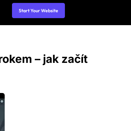
Start Your Website
okem – jak začít