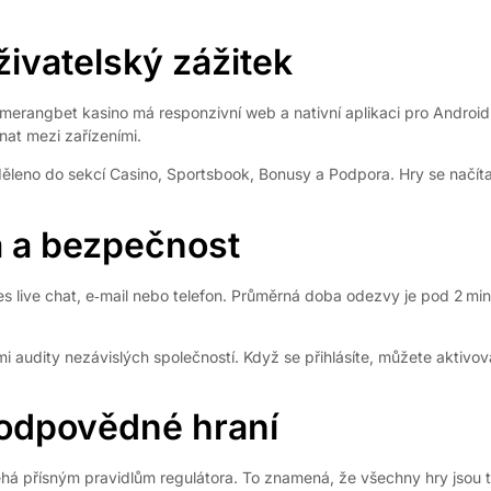
živatelský zážitek
omerangbet kasino má responzivní web a nativní aplikaci pro Android
nat mezi zařízeními.
ozděleno do sekcí Casino, Sportsbook, Bonusy a Podpora. Hry se načít
a a bezpečnost
 live chat, e‑mail nebo telefon. Průměrná doba odezvy je pod 2 minu
i audity nezávislých společností. Když se přihlásíte, můžete aktivov
a odpovědné hraní
éhá přísným pravidlům regulátora. To znamená, že všechny hry jsou 