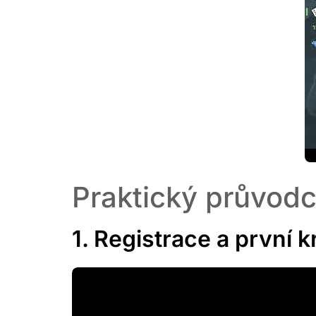
Praktický průvod
1. Registrace a první k