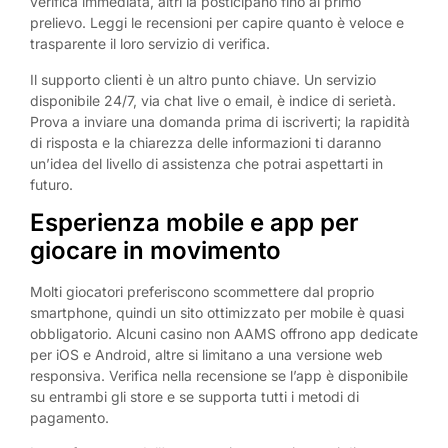
verifica immediata, altri la posticipano fino al primo
prelievo. Leggi le recensioni per capire quanto è veloce e
trasparente il loro servizio di verifica.
Il supporto clienti è un altro punto chiave. Un servizio
disponibile 24/7, via chat live o email, è indice di serietà.
Prova a inviare una domanda prima di iscriverti; la rapidità
di risposta e la chiarezza delle informazioni ti daranno
un’idea del livello di assistenza che potrai aspettarti in
futuro.
Esperienza mobile e app per
giocare in movimento
Molti giocatori preferiscono scommettere dal proprio
smartphone, quindi un sito ottimizzato per mobile è quasi
obbligatorio. Alcuni casino non AAMS offrono app dedicate
per iOS e Android, altre si limitano a una versione web
responsiva. Verifica nella recensione se l’app è disponibile
su entrambi gli store e se supporta tutti i metodi di
pagamento.