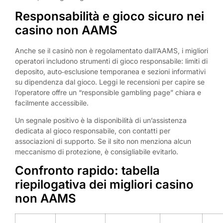
Responsabilità e gioco sicuro nei
casino non AAMS
Anche se il casinò non è regolamentato dall’AAMS, i migliori
operatori includono strumenti di gioco responsabile: limiti di
deposito, auto‑esclusione temporanea e sezioni informativi
su dipendenza dal gioco. Leggi le recensioni per capire se
l’operatore offre un “responsible gambling page” chiara e
facilmente accessibile.
Un segnale positivo è la disponibilità di un’assistenza
dedicata al gioco responsabile, con contatti per
associazioni di supporto. Se il sito non menziona alcun
meccanismo di protezione, è consigliabile evitarlo.
Confronto rapido: tabella
riepilogativa dei migliori casino
non AAMS