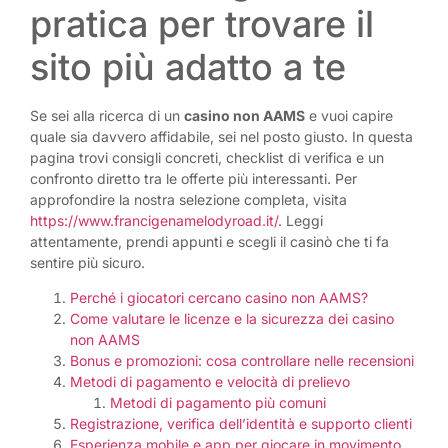
pratica per trovare il
sito più adatto a te
Se sei alla ricerca di un
casino non AAMS
e vuoi capire
quale sia davvero affidabile, sei nel posto giusto. In questa
pagina trovi consigli concreti, checklist di verifica e un
confronto diretto tra le offerte più interessanti. Per
approfondire la nostra selezione completa, visita
https://www.francigenamelodyroad.it/
. Leggi
attentamente, prendi appunti e scegli il casinò che ti fa
sentire più sicuro.
Perché i giocatori cercano casino non AAMS?
Come valutare le licenze e la sicurezza dei casino
non AAMS
Bonus e promozioni: cosa controllare nelle recensioni
Metodi di pagamento e velocità di prelievo
Metodi di pagamento più comuni
Registrazione, verifica dell’identità e supporto clienti
Esperienza mobile e app per giocare in movimento