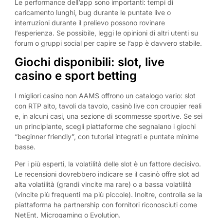
Le performance dell’app sono importanti: tempi di
caricamento lunghi, bug durante le puntate live o
interruzioni durante il prelievo possono rovinare
l’esperienza. Se possibile, leggi le opinioni di altri utenti su
forum o gruppi social per capire se l’app è davvero stabile.
Giochi disponibili: slot, live
casino e sport betting
I migliori casino non AAMS offrono un catalogo vario: slot
con RTP alto, tavoli da tavolo, casinò live con croupier reali
e, in alcuni casi, una sezione di scommesse sportive. Se sei
un principiante, scegli piattaforme che segnalano i giochi
“beginner friendly”, con tutorial integrati e puntate minime
basse.
Per i più esperti, la volatilità delle slot è un fattore decisivo.
Le recensioni dovrebbero indicare se il casinò offre slot ad
alta volatilità (grandi vincite ma rare) o a bassa volatilità
(vincite più frequenti ma più piccole). Inoltre, controlla se la
piattaforma ha partnership con fornitori riconosciuti come
NetEnt, Microgaming o Evolution.