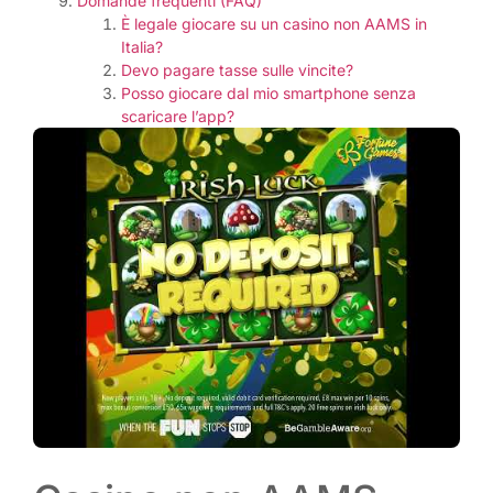
Domande frequenti (FAQ)
È legale giocare su un casino non AAMS in
Italia?
Devo pagare tasse sulle vincite?
Posso giocare dal mio smartphone senza
scaricare l’app?