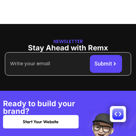
NEWSLETTER
Stay Ahead with Remx
Submit
Ready to build your
brand?
Start Your Website