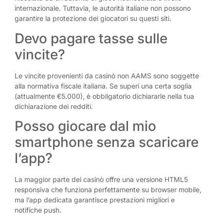
internazionale. Tuttavia, le autorità italiane non possono
garantire la protezione dei giocatori su questi siti.
Devo pagare tasse sulle
vincite?
Le vincite provenienti da casinò non AAMS sono soggette
alla normativa fiscale italiana. Se superi una certa soglia
(attualmente €5.000), è obbligatorio dichiararle nella tua
dichiarazione dei redditi.
Posso giocare dal mio
smartphone senza scaricare
l’app?
La maggior parte dei casinò offre una versione HTML5
responsiva che funziona perfettamente su browser mobile,
ma l’app dedicata garantisce prestazioni migliori e
notifiche push.