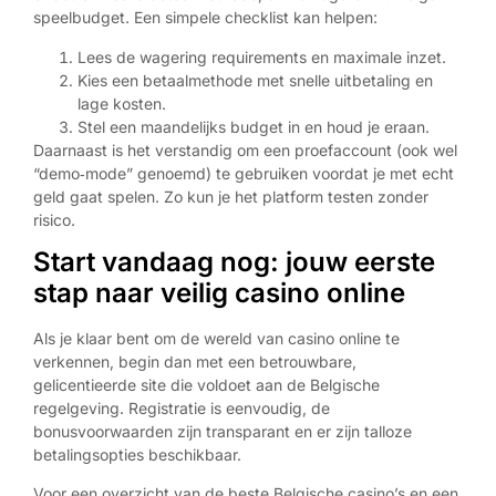
speelbudget. Een simpele checklist kan helpen:
Lees de wagering requirements en maximale inzet.
Kies een betaalmethode met snelle uitbetaling en
lage kosten.
Stel een maandelijks budget in en houd je eraan.
Daarnaast is het verstandig om een proefaccount (ook wel
“demo‑mode” genoemd) te gebruiken voordat je met echt
geld gaat spelen. Zo kun je het platform testen zonder
risico.
Start vandaag nog: jouw eerste
stap naar veilig casino online
Als je klaar bent om de wereld van casino online te
verkennen, begin dan met een betrouwbare,
gelicentieerde site die voldoet aan de Belgische
regelgeving. Registratie is eenvoudig, de
bonusvoorwaarden zijn transparant en er zijn talloze
betalingsopties beschikbaar.
Voor een overzicht van de beste Belgische casino’s en een