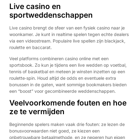
Live casino en
sportweddenschappen
Live casino brengt de sfeer van een fysiek casino naar je
woonkamer. Je kunt in realtime spelen tegen echte dealers
via een videostream. Populaire live spellen zijn blackjack,
roulette en baccarat.
Veel platforms combineren casino online met een
sportsbook. Zo kun je tijdens een live wedden op voetbal,
tennis of basketbal en meteen je winsten inzetten op een
roulette‑spin. Houd altijd de odds en eventuele extra
bonussen in de gaten, want sommige bookmakers bieden
een “boost” voor gecombineerde weddenschappen.
Veelvoorkomende fouten en hoe
ze te vermijden
Beginnende spelers maken vaak drie fouten: ze lezen de
bonusvoorwaarden niet goed, ze kiezen een
onbetrouwbare betaalmethode, en ze negeren hun eigen