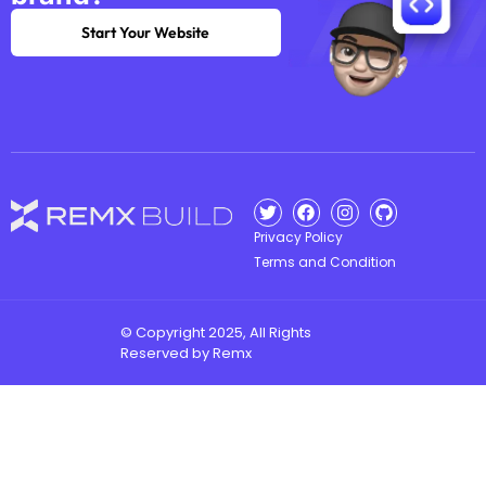
Start Your Website
Privacy Policy
Terms and Condition
© Copyright 2025, All Rights
Reserved by Remx