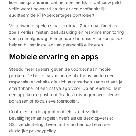
licenties garanderen dat het spel eerlijk is, dat jouw geld
veilig wordt bewaard en dat er een onafhankelijk
auditteam de RTP‑percentages controleert.
Verantwoord spelen staat centraal. Zoek naar functies
zoals verlieslimieten, zelfuitsluiting en real‑time monitoring
van je speelgedrag. Een goede klantenservice kan je ook
helpen bij het instellen van persoonlijke limieten.
Mobiele ervaring en apps
Steeds meer spelers geven de voorkeur aan mobiel
gokken. De beste casino online platforms bieden een
responsieve website die zich automatisch aanpast aan je
smartphone, of een native app voor iOS en Android. Met
een app kun je push‑notificaties ontvangen over nieuwe
bonussen of exclusieve toernooien.
Controleer of de app of mobiele site dezelfde
beveiligingsmaatregelen heeft als de desktopversie:
SSL‑versleuteling, twee‑factor‑authenticatie en een
duidelijke privacypolicy.