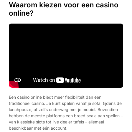
Waarom kiezen voor een casino
online?
Een casino online biedt meer flexibiliteit dan een
traditioneel casino. Je kunt spelen vanaf je sofa, tijdens de
lunchpauze, of zelfs onderweg met je mobiel. Bovendien
hebben de meeste platforms een breed scala aan spellen –
van klassieke slots tot live dealer tafels – allemaal
beschikbaar met één account.