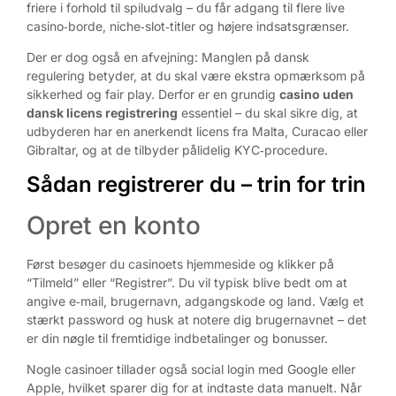
friere i forhold til spiludvalg – du får adgang til flere live
casino‑borde, niche‑slot‑titler og højere indsatsgrænser.
Der er dog også en afvejning: Manglen på dansk
regulering betyder, at du skal være ekstra opmærksom på
sikkerhed og fair play. Derfor er en grundig
casino uden
dansk licens registrering
essentiel – du skal sikre dig, at
udbyderen har en anerkendt licens fra Malta, Curacao eller
Gibraltar, og at de tilbyder pålidelig KYC‑procedure.
Sådan registrerer du – trin for trin
Opret en konto
Først besøger du casinoets hjemmeside og klikker på
“Tilmeld” eller “Registrer”. Du vil typisk blive bedt om at
angive e‑mail, brugernavn, adgangskode og land. Vælg et
stærkt password og husk at notere dig brugernavnet – det
er din nøgle til fremtidige indbetalinger og bonusser.
Nogle casinoer tillader også social login med Google eller
Apple, hvilket sparer dig for at indtaste data manuelt. Når