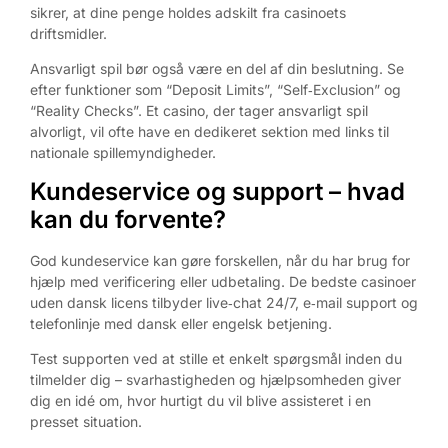
sikrer, at dine penge holdes adskilt fra casinoets
driftsmidler.
Ansvarligt spil bør også være en del af din beslutning. Se
efter funktioner som “Deposit Limits”, “Self‑Exclusion” og
“Reality Checks”. Et casino, der tager ansvarligt spil
alvorligt, vil ofte have en dedikeret sektion med links til
nationale spillemyndigheder.
Kundeservice og support – hvad
kan du forvente?
God kundeservice kan gøre forskellen, når du har brug for
hjælp med verificering eller udbetaling. De bedste casinoer
uden dansk licens tilbyder live‑chat 24/7, e‑mail support og
telefonlinje med dansk eller engelsk betjening.
Test supporten ved at stille et enkelt spørgsmål inden du
tilmelder dig – svarhastigheden og hjælpsomheden giver
dig en idé om, hvor hurtigt du vil blive assisteret i en
presset situation.