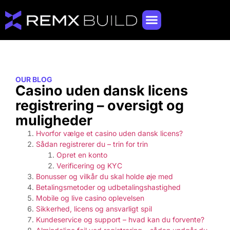
OUR BLOG
Casino uden dansk licens
registrering – oversigt og
muligheder
Hvorfor vælge et casino uden dansk licens?
Sådan registrerer du – trin for trin
Opret en konto
Verificering og KYC
Bonusser og vilkår du skal holde øje med
Betalingsmetoder og udbetalingshastighed
Mobile og live casino oplevelsen
Sikkerhed, licens og ansvarligt spil
Kundeservice og support – hvad kan du forvente?