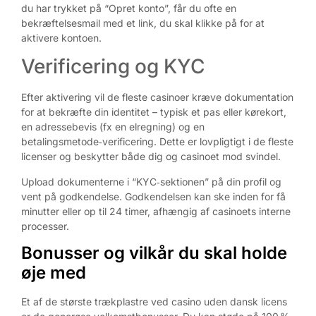
du har trykket på “Opret konto”, får du ofte en
bekræftelsesmail med et link, du skal klikke på for at
aktivere kontoen.
Verificering og KYC
Efter aktivering vil de fleste casinoer kræve dokumentation
for at bekræfte din identitet – typisk et pas eller kørekort,
en adressebevis (fx en elregning) og en
betalingsmetode‑verificering. Dette er lovpligtigt i de fleste
licenser og beskytter både dig og casinoet mod svindel.
Upload dokumenterne i “KYC‑sektionen” på din profil og
vent på godkendelse. Godkendelsen kan ske inden for få
minutter eller op til 24 timer, afhængig af casinoets interne
processer.
Bonusser og vilkår du skal holde
øje med
Et af de største trækplastre ved casino uden dansk licens