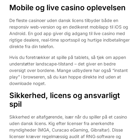
Mobile og live casino oplevelsen
De fleste casinoer uden dansk licens tilbyder både en
responsiv web‑version og en dedikeret mobilapp til iOS og
Android. En god app giver dig adgang til live casino med
rigtige dealere, real‑time sportsspil og hurtige indbetalinger
direkte fra din telefon.
Hvis du foretrækker at spille på tablets, så tjek om appen
understøtter landscape‑tilstand – det giver en bedre
oversigt over bordene. Mange udbydere har også “instant
play” i browseren, så du kan hoppe direkte ind uden at
downloade noget.
Sikkerhed, licens og ansvarligt
spil
Sikkerhed er altafgørende, især når du spiller på et casino
uden dansk licens. Kig efter licenser fra anerkendte
myndigheder (MGA, Curacao eGaming, Gibraltar). Disse
licenser kræver regelmæssig audit af RNG‑software og