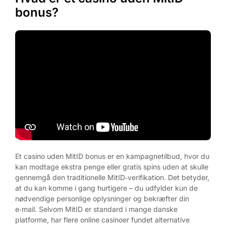
bonus?
Et casino uden MitID bonus er en kampagnetilbud, hvor du
kan modtage ekstra penge eller gratis spins uden at skulle
gennemgå den traditionelle MitID‑verifikation. Det betyder,
at du kan komme i gang hurtigere – du udfylder kun de
nødvendige personlige oplysninger og bekræfter din
e‑mail. Selvom MitID er standard i mange danske
platforme, har flere online casinoer fundet alternative