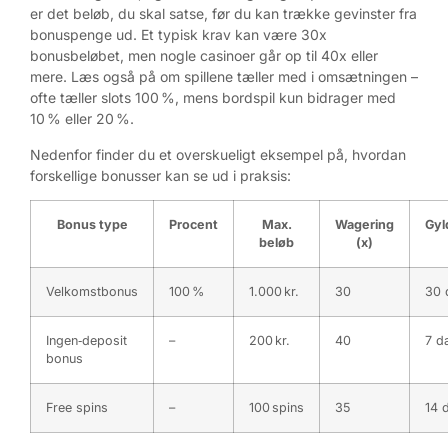
er det beløb, du skal satse, før du kan trække gevinster fra
bonuspenge ud. Et typisk krav kan være 30x
bonusbeløbet, men nogle casinoer går op til 40x eller
mere. Læs også på om spillene tæller med i omsætningen –
ofte tæller slots 100 %, mens bordspil kun bidrager med
10 % eller 20 %.
Nedenfor finder du et overskueligt eksempel på, hvordan
forskellige bonusser kan se ud i praksis:
Bonus type
Procent
Max.
Wagering
Gyl
beløb
(x)
Velkomstbonus
100 %
1.000 kr.
30
30 
Ingen‑deposit
–
200 kr.
40
7 d
bonus
Free spins
–
100 spins
35
14 