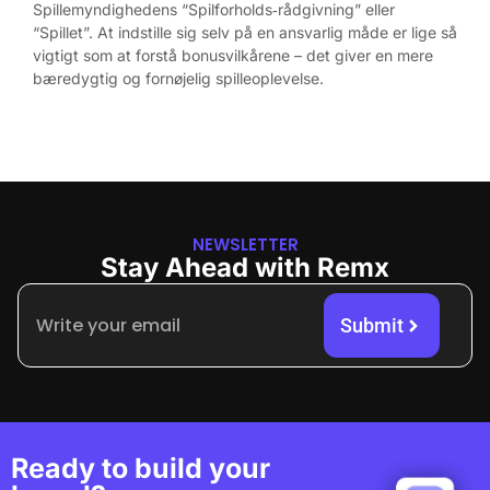
Spillemyndighedens “Spilforholds‑rådgivning” eller
“Spillet”. At indstille sig selv på en ansvarlig måde er lige så
vigtigt som at forstå bonusvilkårene – det giver en mere
bæredygtig og fornøjelig spilleoplevelse.
NEWSLETTER
Stay Ahead with Remx
Submit
Ready to build your