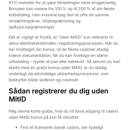
KYC‑metoder for at gøre tilmeldingen mere brugervenlig.
Bonusen kan variere fra 100 % op til 200 % af din første
indbetaling, men kravene bag den er ofte de samme:
omsætningskrav, tidsbegrænsning og
spiltype‑begrænsninger.
Det er vigtigt at forstå, at “uden MitID” kun refererer til
selve identitetskontrollen i registreringsprocessen. Når du
har modtaget din bonus, vil de fleste casinoer stadig
kræve dokumentation, før du kan foretage en større
udbetaling – typisk et pas eller kørekort. Så selvom du kan
starte med en gratis bonus uden MitID, er du stadig
underlagt de almindelige sikkerhedsprocedurer, som
beskytter både spilleren og casinoet.
Sådan registrerer du dig uden
MitID
Følg denne korte guide, hvis du vil have adgang til casino
uden MitID bonus på kun få minutter:
Find et licenseret dansk casino, der tydeligt