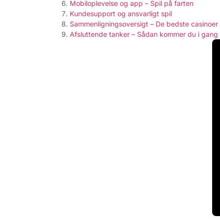
Mobiloplevelse og app – Spil på farten
Kundesupport og ansvarligt spil
Sammenligningsoversigt – De bedste casinoer
Afsluttende tanker – Sådan kommer du i gang