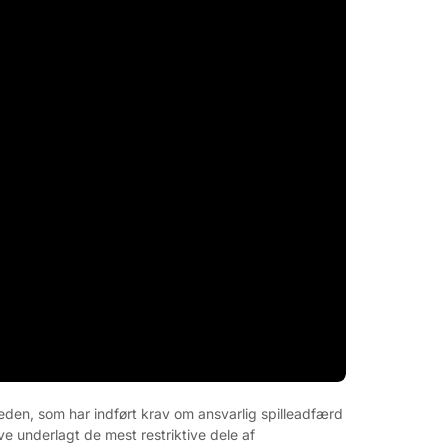
heden, som har indført krav om ansvarlig spilleadfærd
ve underlagt de mest restriktive dele af