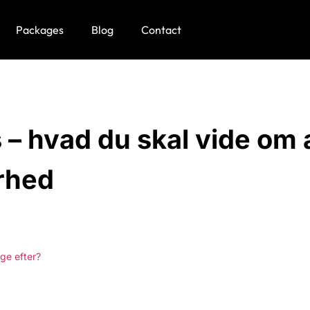
Packages
Blog
Contact
 – hvad du skal vide om 
rhed
ge efter?