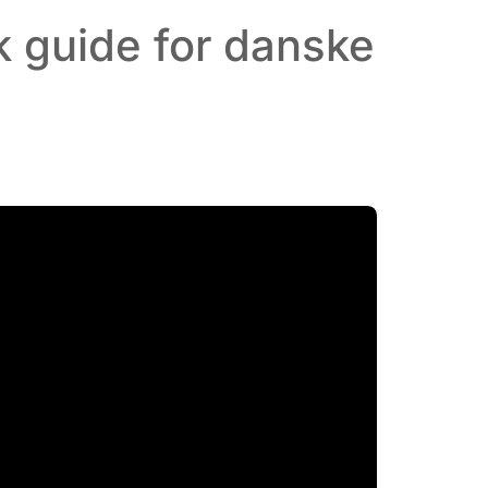
k guide for danske