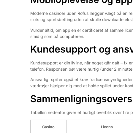
Moderne casinoer uden Rofus lægger vægt på en respo
slots og sportsbetting uden at skulle downloade ekst
Vurder altid, om app’en er certificeret af samme lic
smidig som på computeren.
Kundesupport og ansva
Kundesupport er din livline, når noget går galt – fx e
telefon. Responsen bør være hurtig (under 2 minutter
Ansvarligt spil er også et krav fra licensmyndighed
værktøjer hjælper dig med at holde spillet under kont
Sammenligningsoversi
Tabellen nedenfor giver et hurtigt overblik over fire
Casino
Licens