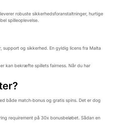
leverer robuste sikkerhedsforanstaltninger, hurtige
bel spilleoplevelse.
, support og sikkerhed. En gyldig licens fra Malta
 kan bekræfte spillets fairness. Når du har
ter?
med både match‑bonus og gratis spins. Det er dog
agering requirement på 30x bonusbeløbet. Sådan en