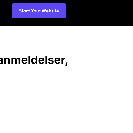
Start Your Website
anmeldelser,