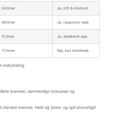
24 timer
Ja, iOS & Android
48 timer
Ja, responsiv web
12 timer
Ja, dedikeret app
72 timer
Nej, kun mobilweb
n indbetaling.
rollere licensen, sammenlign bonusser og
t danske marked. Held og lykke, og spil ansvarligt!