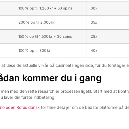
100 % op til 1.200 kr + 50 spins
30x
200 % op til 2.000 kr
35x
150 % op til 1.500 kr + 30 spins
28x
100 % op til 800 kr
40x
 læse de aktuelle vilkår på casinoets egen side, før du foretager e
Sådan kommer du i gang
 men med den rette research er processen ligetil. Start med at kont
 laver din første indbetaling.
ino uden Rofus dansk
for flere detaljer om de bedste platforme på de