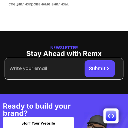
специализированные анализы.
NEWSLETTER
Stay Ahead with Remx
Submit
Ready to build your
brand?
Start Your Website