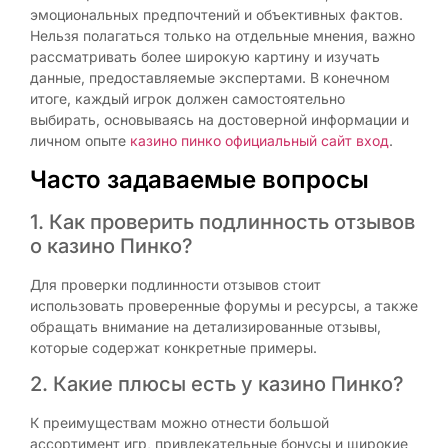
эмоциональных предпочтений и объективных фактов.
Нельзя полагаться только на отдельные мнения, важно
рассматривать более широкую картину и изучать
данные, предоставляемые экспертами. В конечном
итоге, каждый игрок должен самостоятельно
выбирать, основываясь на достоверной информации и
личном опыте
казино пинко официальный сайт вход
.
Часто задаваемые вопросы
1. Как проверить подлинность отзывов
о казино Пинко?
Для проверки подлинности отзывов стоит
использовать проверенные форумы и ресурсы, а также
обращать внимание на детализированные отзывы,
которые содержат конкретные примеры.
2. Какие плюсы есть у казино Пинко?
К преимуществам можно отнести большой
ассортимент игр, привлекательные бонусы и широкие