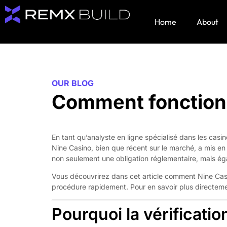
Home
About
OUR BLOG
Comment fonctionne
En tant qu’analyste en ligne spécialisé dans les casino
Nine Casino, bien que récent sur le marché, a mis en 
non seulement une obligation réglementaire, mais éga
Vous découvrirez dans cet article comment Nine Casino 
procédure rapidement. Pour en savoir plus directement
Pourquoi la vérificatio