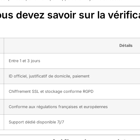
ous devez savoir sur la vérifi
Détails
Entre 1 et 3 jours
ID officiel, justificatif de domicile, paiement
Chiffrement SSL et stockage conforme RGPD
Conforme aux régulations françaises et européennes
Support dédié disponible 7j/7