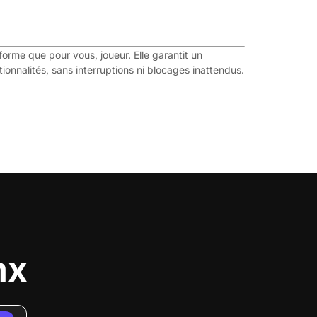
eforme que pour vous, joueur. Elle garantit un
onnalités, sans interruptions ni blocages inattendus.
mx