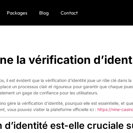
Packages
Blog
Contact
 la vérification d’ident
s, il est évident que la vérification d’identité joue un rôle clé dans l
place un processus clair et rigoureux pour garantir que chaque joueur
lement un gage de confiance pour les utilisateurs.
gère la vérification d’identité, pourquoi elle est essentielle, et que
, vous pouvez visiter la plateforme officielle ici :
https://nine-casin
n d’identité est-elle cruciale 