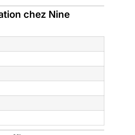
cation chez Nine