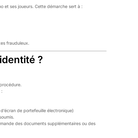
no et ses joueurs. Cette démarche sert à :
tes frauduleux.
dentité ?
 procédure.
 :
’écran de portefeuille électronique)
 soumis.
 demande des documents supplémentaires ou des