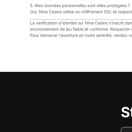
5. Mes données personnelles sont-elles protégées ?
Oui, Nine Casino utilise un chiffrement SSL et respe
La vérification d’identité sur Nine Casino s’inscrit d
environnement de jeu fiable et conforme. Respecter c
Pour démarrer l’aventure en toute sérénité, rendez-vou
S