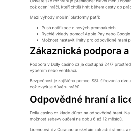
Uživatelské rozhraní je přehledné: hlavní menu obsah
což ocení hráči, kteří chtějí hrát během cesty do prá
Mezi výhody mobilní platformy patří:
Push notifikace o nových promoakcích.
Rychlé vklady pomocí Apple Pay nebo Google
Možnost nastavit limity pro odpovědné hraní př
Zákaznická podpora a
Podpora v Dolly casino cz je dostupná 24/7 prostřed
výběrem nebo verifikací.
Bezpečnost je zajištěna pomocí SSL šifrování a dvou
což zvyšuje důvěru hráčů.
Odpovědné hraní a li
Dolly casino cz klade důraz na odpovědné hraní. Na s
možnost sebevyloučení na dobu 6 až 12 měsíců.
Licencování z Curacao poskytuje základní rámec, ale 