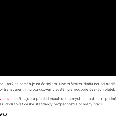
tor, který se zaměřuje na český trh. Nabízí širokou škálu her od trad
díky transparentnímu bonusovému systému a podpoře českých platebn
y-casino.cz/
) najdete přehled všech dostupných her a detailní podmí
snaží dodržovat české standardy bezpečnosti a ochrany hráčů.
ky