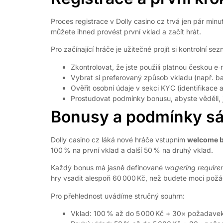
Proces registrace v Dolly casino cz trvá jen pár minu
můžete ihned provést první vklad a začít hrát.
Pro začínající hráče je užitečné projít si kontrolní se
Zkontrolovat, že jste použili platnou českou e
Vybrat si preferovaný způsob vkladu (např. ban
Ověřit osobní údaje v sekci KYC (identifikace a
Prostudovat podmínky bonusu, abyste věděli, 
Bonusy a podmínky sá
Dolly casino cz láká nové hráče vstupním
welcome 
100 % na první vklad a další 50 % na druhý vklad.
Každý bonus má jasně definované
wagering require
hry vsadit alespoň 60 000 Kč, než budete moci požá
Pro přehlednost uvádíme stručný souhrn:
Vklad: 100 % až do 5 000 Kč + 30× požadavek