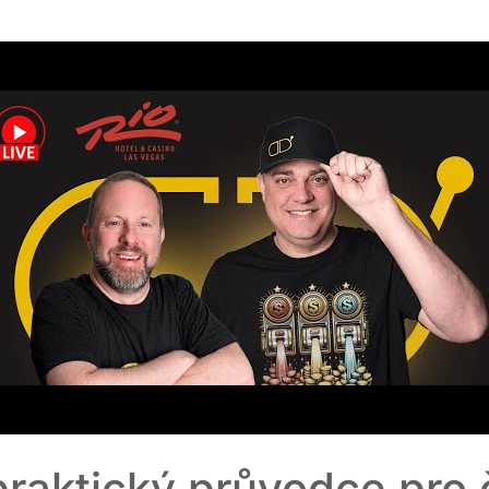
 praktický průvodce pro