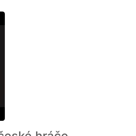
 české hráče