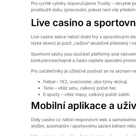
Pro rychlé výběry doporučujeme Trustly – obvykle j
prodloužit dobu zpracování, pokud není vše předem
Live casino a sportovn
Live casino sekce nabízí stolní hry s opravdovými de
nízké latenci je pocit „naživo“ skutečně přenosný i n
Sportovní sázky jsou součástí platformy pod názvem D
konkurenceschopné a často najdete speciální prom
Pro začátečníky je užitečné podívat se na seznam ne
Fotbal – 1X2, over/under, oba týmy skórují.
Tenis – vítěz setu, celkový počet her.
E‑sporty – vítěz mapy, celkový počet zabití.
Mobilní aplikace a uži
Dolly casino cz nabízí responzivní web a samostatnou
stolům, automatům i sportovnímu sázení během několi