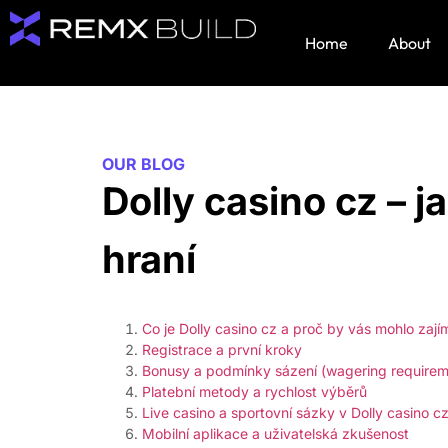
Home
About
OUR BLOG
Dolly casino cz – j
hraní
Co je Dolly casino cz a proč by vás mohlo zají
Registrace a první kroky
Bonusy a podmínky sázení (wagering requirem
Platební metody a rychlost výběrů
Live casino a sportovní sázky v Dolly casino c
Mobilní aplikace a uživatelská zkušenost