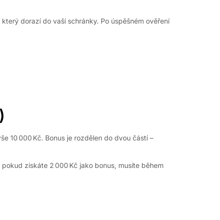
zu, který dorazí do vaší schránky. Po úspěšném ověření
)
še 10 000 Kč. Bonus je rozdělen do dvou částí –
e pokud získáte 2 000 Kč jako bonus, musíte během