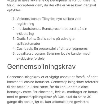
vigtigt at læse vilkårene og betingelserne for bonusserne,
før du accepterer dem, da der ofte er visse krav, der skal
opfyldes.
Velkomstbonus: Tilbydes nye spillere ved
registrering
Indskudsbonus: Bonusprocent baseret på din
indbetaling
Gratis Spins: Gratis spins på udvalgte
spilleautomater
Cashback: En procentdel af dit tab returneres
Loyalitetsprogram: Belønner loyale kunder med
eksklusive fordele
Gennemspilningskrav
Gennemspilningskrav er et vigtigt aspekt at forstå, når det
kommer til casino bonusser. Gennemspilningskrav refererer
til det beløb, du skal satse, før du kan udbetale dine
bonusgevinster. For eksempel, hvis du modtager en bonus
med et gennemspilningskrav på 30x, skal du satse 30
gange din bonus, før du kan udbetale dine gevinster.