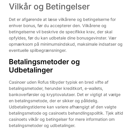
Vilkår og Betingelser
Det er afgørende at læse vilkårene og betingelserne for
enhver bonus, før du accepterer den. Vilkårene og
betingelserne vil beskrive de specifikke krav, der skal
opfyldes, før du kan udbetale dine bonusgevinster. Vær
opmærksom på minimumsindskud, maksimale indsatser og
eventuelle spilbegrænsninger.
Betalingsmetoder og
Udbetalinger
Casinoer uden Rofus tilbyder typisk en bred vifte af
betalingsmetoder, herunder kreditkort, e-wallets,
bankoverførsler og kryptovalutaer. Det er vigtigt at vælge
en betalingsmetode, der er sikker og pålidelig.
Udbetalingstiderne kan variere afhængigt af den valgte
betalingsmetode og casinoets behandlingspolitik. Tjek altid
casinoets vilkår og betingelser for mere information om
betalingsmetoder og udbetalinger.