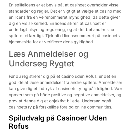
En spillelicens er et bevis på, at casinoet overholder visse
standarder og regler. Det er vigtigt at vælge et casino med
en licens fra en velrenommeret myndighed, da dette giver
dig en vis sikkerhed. En licens sikrer, at casinoet er
underlagt tilsyn og regulering, og at det behandler sine
spillere retfærdigt. Tjek altid licensnummeret på casinoets
hjemmeside for at verificere dens gyldighed.
Læs Anmeldelser og
Undersøg Rygtet
Før du registrerer dig på et casino uden Rofus, er det en
god idé at læse anmeldelser fra andre spillere. Anmeldelser
kan give dig et indtryk af casinoets ry og pålidelighed. Vær
opmærksom på både positive og negative anmeldelser, og
prøv at danne dig et objektivt billede. Undersøg også
casinoets ry på forskellige fora og online communities.
Spiludvalg på Casinoer Uden
Rofus