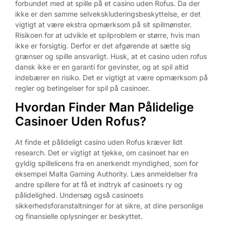
forbundet med at spille på et casino uden Rofus. Da der
ikke er den samme selvekskluderingsbeskyttelse, er det
vigtigt at være ekstra opmærksom på sit spilmønster.
Risikoen for at udvikle et spilproblem er større, hvis man
ikke er forsigtig. Derfor er det afgørende at sætte sig
grænser og spille ansvarligt. Husk, at et casino uden rofus
dansk ikke er en garanti for gevinster, og at spil altid
indebærer en risiko. Det er vigtigt at være opmærksom på
regler og betingelser for spil på casinoer.
Hvordan Finder Man Pålidelige
Casinoer Uden Rofus?
At finde et pålideligt casino uden Rofus kræver lidt
research. Det er vigtigt at tjekke, om casinoet har en
gyldig spillelicens fra en anerkendt myndighed, som for
eksempel Malta Gaming Authority. Læs anmeldelser fra
andre spillere for at få et indtryk af casinoets ry og
pålidelighed. Undersøg også casinoets
sikkerhedsforanstaltninger for at sikre, at dine personlige
og finansielle oplysninger er beskyttet.