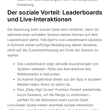
Erwartung.
Der soziale Vorteil: Leaderboards
und Live‑Interaktionen
Die Spannung beim kurzen Spiel wird verstärkt, wenn du
während einer schnellen Session deinen Namen auf dem
Leaderboard siehst. FelixSpin’s Live‑Leaderboard‑Updates
in Echtzeit bieten sofortige Bestätigung deiner Gewinne,
ohne auf die Zusammenfassung am Ende der Session zu
warten.
Das Leaderboard zeigt aktuelle Auszahlungen von
Spielern weltweit—fühle den Nervenkitzel des
Wettbewerbs in Sekunden.
Du kannst Ergebnisse direkt aus der App in sozialen
Medien teilen; Ruhm ist sofort da.
Eine „Daily High Score“-Funktion fördert wiederholte
kurze Sessions, um die Ränge zu erklimmen—
perfekt für die Motivation beim kurzen Spiel.
Live‑Dealer‑Spiele bieten ebenfalls soziale Interaktion