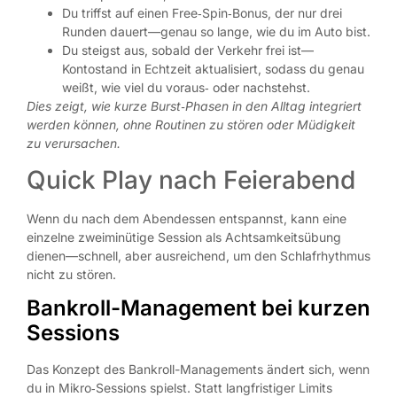
Du triffst auf einen Free‑Spin‑Bonus, der nur drei
Runden dauert—genau so lange, wie du im Auto bist.
Du steigst aus, sobald der Verkehr frei ist—
Kontostand in Echtzeit aktualisiert, sodass du genau
weißt, wie viel du voraus‑ oder nachstehst.
Dies zeigt, wie kurze Burst‑Phasen in den Alltag integriert
werden können, ohne Routinen zu stören oder Müdigkeit
zu verursachen.
Quick Play nach Feierabend
Wenn du nach dem Abendessen entspannst, kann eine
einzelne zweiminütige Session als Achtsamkeitsübung
dienen—schnell, aber ausreichend, um den Schlafrhythmus
nicht zu stören.
Bankroll-Management bei kurzen
Sessions
Das Konzept des Bankroll-Managements ändert sich, wenn
du in Mikro‑Sessions spielst. Statt langfristiger Limits