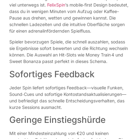
viel unterwegs ist.
FelixSpin
’s mobile‑first Design bedeutet,
dass du in wenigen Minuten vom Aufzug oder Kaffee-
Pause aus drehen, wetten und gewinnen kannst. Die
schnellen Ladezeiten und die intuitive Oberfläche sorgen
für einen adrenalinfördernden Spielfluss.
Spieler bevorzugen Spiele, die schnell auszahlen, sodass
sie Ergebnisse sofort bewerten und die Richtung wechseln
können. Die Auswahl an Hit-Slots wie Money Train 4 und
Sweet Bonanza passt perfekt in dieses Schema.
Sofortiges Feedback
Jeder Spin liefert sofortiges Feedback—visuelle Funken,
Sound‑Cues und sofortige Kontostandsaktualisierungen—
und befriedigt das schnelle Entscheidungsverhalten, das
kurze Sessions ausmacht.
Geringe Einstiegshürde
Mit einer Mindesteinzahlung von €20 und keinen