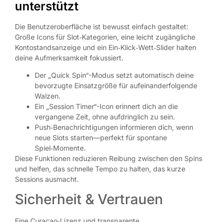
unterstützt
Die Benutzeroberfläche ist bewusst einfach gestaltet:
Große Icons für Slot‑Kategorien, eine leicht zugängliche
Kontostandsanzeige und ein Ein‑Klick‑Wett‑Slider halten
deine Aufmerksamkeit fokussiert.
Der „Quick Spin“-Modus setzt automatisch deine
bevorzugte Einsatzgröße für aufeinanderfolgende
Walzen.
Ein „Session Timer“-Icon erinnert dich an die
vergangene Zeit, ohne aufdringlich zu sein.
Push‑Benachrichtigungen informieren dich, wenn
neue Slots starten—perfekt für spontane
Spiel‑Momente.
Diese Funktionen reduzieren Reibung zwischen den Spins
und helfen, das schnelle Tempo zu halten, das kurze
Sessions ausmacht.
Sicherheit & Vertrauen
Eine Curaçao‑Lizenz und transparente