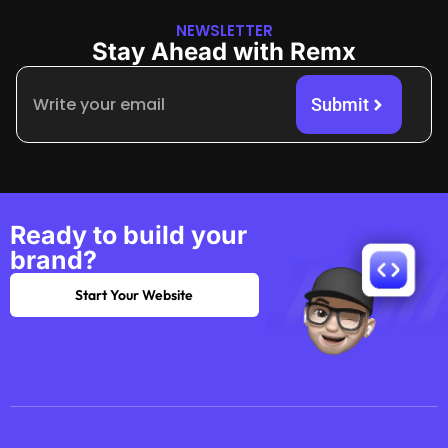
NEWSLETTER
Stay Ahead with Remx
Submit
Ready to build your
brand?
Start Your Website