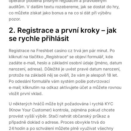
operátor podléhá přísným regulacím a pravidelným
auditům. V dalším textu rozebereme, jak se dostat do hry,
co můžete získat jako bonus a na co si dát při výběru
pozor.
2. Registrace a první kroky – jak
se rychle přihlásit
Registrace na Freshbet casino cz trvá jen pár minut. Po
kliknutí na tlačítko „Registrace“ se objeví formulář, kde
zadáte e‑mail, heslo a základní osobní údaje (jméno, datum
narození, adresa). Důležité je uvést pravé datum narození,
protože na základě něj se ověří, že vám je alespoň 18 let.
Po odeslání formuláře vám systém pošle potvrzovací
e‑mail; kliknutím na odkaz aktivujete účet a můžete rovnou
vložit první vklad.
U některých hráčů může být požadována i rychlá KYC
(Know Your Customer) kontrola, zejména pokud chcete
provést vyšší výběr. Stačí nahrát občanský průkaz a
případně doklad o adrese. Proces obvykle trvá do
24 hodin a po schválení můžete plně využívat všechny