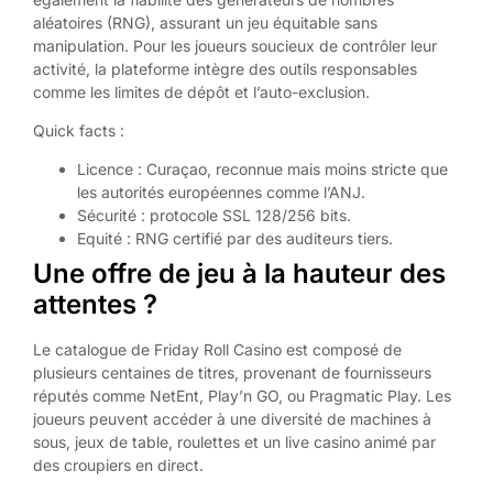
aléatoires (RNG), assurant un jeu équitable sans
manipulation. Pour les joueurs soucieux de contrôler leur
activité, la plateforme intègre des outils responsables
comme les limites de dépôt et l’auto-exclusion.
Quick facts :
Licence : Curaçao, reconnue mais moins stricte que
les autorités européennes comme l’ANJ.
Sécurité : protocole SSL 128/256 bits.
Equité : RNG certifié par des auditeurs tiers.
Une offre de jeu à la hauteur des
attentes ?
Le catalogue de Friday Roll Casino est composé de
plusieurs centaines de titres, provenant de fournisseurs
réputés comme NetEnt, Play’n GO, ou Pragmatic Play. Les
joueurs peuvent accéder à une diversité de machines à
sous, jeux de table, roulettes et un live casino animé par
des croupiers en direct.