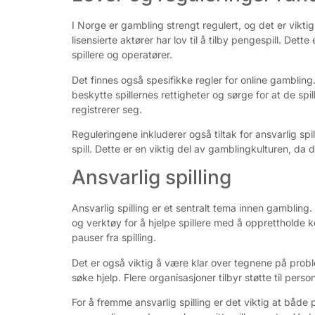
I Norge er gambling strengt regulert, og det er viktig
lisensierte aktører har lov til å tilby pengespill. Det
spillere og operatører.
Det finnes også spesifikke regler for online gambling.
beskytte spillernes rettigheter og sørge for at de spi
registrerer seg.
Reguleringene inkluderer også tiltak for ansvarlig spil
spill. Dette er en viktig del av gamblingkulturen, da d
Ansvarlig spilling
Ansvarlig spilling er et sentralt tema innen gambling.
og verktøy for å hjelpe spillere med å opprettholde ko
pauser fra spilling.
Det er også viktig å være klar over tegnene på problem
søke hjelp. Flere organisasjoner tilbyr støtte til per
For å fremme ansvarlig spilling er det viktig at både