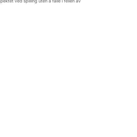
tet ved spilling uten å falle i fellen av