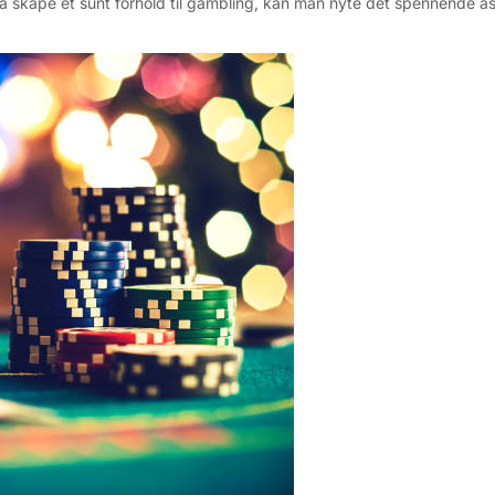
 skape et sunt forhold til gambling, kan man nyte det spennende aspek