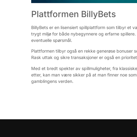
Plattformen BillyBets
BillyBets er en lisensiert spillplattform som tilbyr e
trygt miljø for både nybegynnere og erfarne spillere. 
eventuelle spørsmål.
Plattformen tilbyr også en rekke generøse bonuser som
Rask uttak og sikre transaksjoner er også en prioritet 
Med et bredt spekter av spillmuligheter, fra klassiske 
etter, kan man være sikker på at man finner noe som p
gamblingens verden.