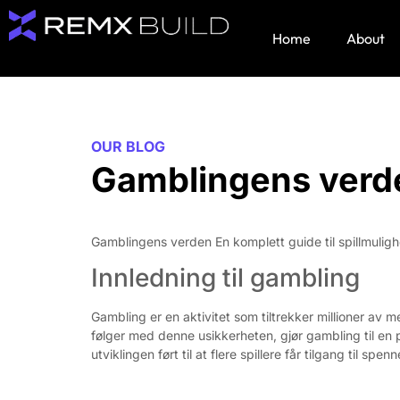
Home
About
OUR BLOG
Gamblingens verden
Gamblingens verden En komplett guide til spillmuligh
Innledning til gambling
Gambling er en aktivitet som tiltrekker millioner av 
følger med denne usikkerheten, gjør gambling til en p
utviklingen ført til at flere spillere får tilgang til s