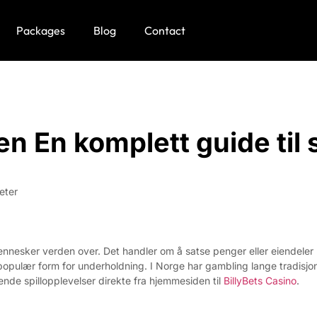
Packages
Blog
Contact
 En komplett guide til s
eter
mennesker verden over. Det handler om å satse penger eller eiendeler
opulær form for underholdning. I Norge har gambling lange tradisjone
pennende spillopplevelser direkte fra hjemmesiden til
BillyBets Casino
.