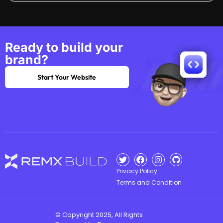
Ready to build your
brand?
Start Your Website
Privacy Policy
Terms and Condition
© Copyright 2025, All Rights