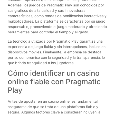
Además, los juegos de Pragmatic Play son conocidos por
sus gráficos de alta calidad y sus innovadoras
características, como rondas de bonificación interactivas y
multiplicadores. La plataforma se caracteriza por su juego
responsable, promoviendo el juego moderado y ofreciendo
herramientas para controlar el tiempo y el gasto.
La tecnología utilizada por Pragmatic Play garantiza una
experiencia de juego fluida y sin interrupciones, incluso en
dispositivos móviles. Finalmente, la empresa se destaca
por su compromiso con la seguridad y la transparencia, lo
que brinda tranquilidad a los jugadores.
Cómo identificar un casino
online fiable con Pragmatic
Play
Antes de apostar en un casino online, es fundamental
asegurarse de que se trata de una plataforma fiable y
segura. Algunos factores clave a considerar incluyen la