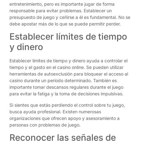
entretenimiento, pero es importante jugar de forma
responsable para evitar problemas. Establecer un
presupuesto de juego y ceñirse a él es fundamental. No se
debe apostar más de lo que se puede permitir perder.
Establecer límites de tiempo
y dinero
Establecer límites de tiempo y dinero ayuda a controlar el
tiempo y el gasto en el casino online. Se pueden utilizar
herramientas de autoexclusión para bloquear el acceso al
casino durante un período determinado. También es
importante tomar descansos regulares durante el juego
para evitar la fatiga y la toma de decisiones impulsivas.
Si sientes que estás perdiendo el control sobre tu juego,
busca ayuda profesional. Existen numerosas
organizaciones que ofrecen apoyo y asesoramiento a
personas con problemas de juego.
Reconocer las señales de