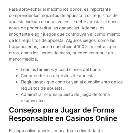
Para aprovechar al máximo los bonos, es importante
comprender los requisitos de apuesta. Los requisitos de
apuesta indican cuántas veces se debe apostar el bono
antes de poder retirar las ganancias. Además, es
importante elegir juegos que contribuyan al cumplimiento
de los requisitos de apuesta. Algunos juegos, como las
tragamonedas, suelen contribuir al 100%, mientras que
otros, como los juegos de mesa, pueden contribuir en
menor medida.
Leer los términos y condiciones del bono.
Comprender los requisitos de apuesta.
Elegir juegos que contribuyan al cumplimiento de los
requisitos de apuesta.
Administrar el presupuesto de juego de forma
responsable.
Consejos para Jugar de Forma
Responsable en Casinos Online
El juego online puede ser una forma divertida de