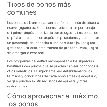
Tipos de bonos más
comunes
Los bonos de bienvenida son una forma común de atraer a
nuevos jugadores. Estos bonos suelen ser un porcentaje
del primer depósito realizado por el jugador. Los bonos de
depósito se ofrecen en depósitos posteriores y pueden ser
un porcentaje del depósito o una cantidad fija. Los giros
gratis son una excelente manera de probar nuevos juegos
sin arriesgar dinero real.
Los programas de lealtad recompensan a los jugadores
habituales con puntos que se pueden canjear por bonos u
otros beneficios. Es importante leer detenidamente los
términos y condiciones de cada bono antes de aceptarlo,
ya que pueden existir requisitos de apuesta y otras
restricciones.
Cómo aprovechar al máximo
los bonos