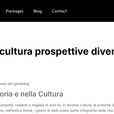
Packages
Blog
Contact
cultura prospettive dive
ondo del gambling
oria e nella Cultura
’umanità, risalenti a migliaia di anni fa. In diverse culture, le pratich
o, nell’antica Roma, i giochi di dadi erano parte integrante della vit