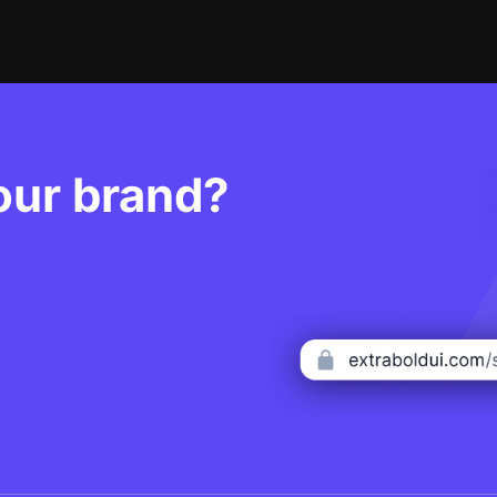
our brand?