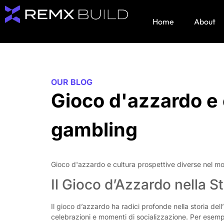
Home
About
OUR BLOG
Gioco d'azzardo e 
gambling
Gioco d'azzardo e cultura prospettive diverse nel m
Il Gioco d’Azzardo nella St
Il gioco d’azzardo ha radici profonde nella storia dell
celebrazioni e momenti di socializzazione. Per esempi