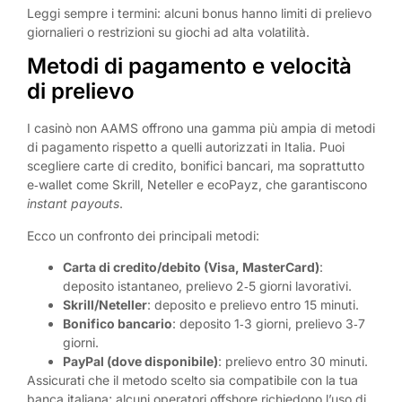
Leggi sempre i termini: alcuni bonus hanno limiti di prelievo
giornalieri o restrizioni su giochi ad alta volatilità.
Metodi di pagamento e velocità
di prelievo
I casinò non AAMS offrono una gamma più ampia di metodi
di pagamento rispetto a quelli autorizzati in Italia. Puoi
scegliere carte di credito, bonifici bancari, ma soprattutto
e‑wallet come Skrill, Neteller e ecoPayz, che garantiscono
instant payouts
.
Ecco un confronto dei principali metodi:
Carta di credito/debito (Visa, MasterCard)
:
deposito istantaneo, prelievo 2‑5 giorni lavorativi.
Skrill/Neteller
: deposito e prelievo entro 15 minuti.
Bonifico bancario
: deposito 1‑3 giorni, prelievo 3‑7
giorni.
PayPal (dove disponibile)
: prelievo entro 30 minuti.
Assicurati che il metodo scelto sia compatibile con la tua
banca italiana; alcuni operatori offshore richiedono l’uso di