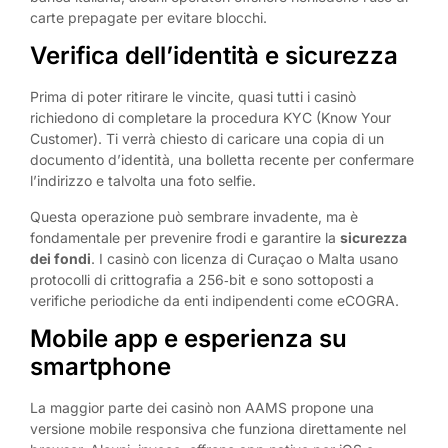
carte prepagate per evitare blocchi.
Verifica dell’identità e sicurezza
Prima di poter ritirare le vincite, quasi tutti i casinò
richiedono di completare la procedura KYC (Know Your
Customer). Ti verrà chiesto di caricare una copia di un
documento d’identità, una bolletta recente per confermare
l’indirizzo e talvolta una foto selfie.
Questa operazione può sembrare invadente, ma è
fondamentale per prevenire frodi e garantire la
sicurezza
dei fondi
. I casinò con licenza di Curaçao o Malta usano
protocolli di crittografia a 256‑bit e sono sottoposti a
verifiche periodiche da enti indipendenti come eCOGRA.
Mobile app e esperienza su
smartphone
La maggior parte dei casinò non AAMS propone una
versione mobile responsiva che funziona direttamente nel