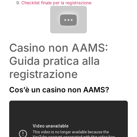
Checklist finale per la registrazione
Casino non AAMS:
Guida pratica alla
registrazione
Cos’è un casino non AAMS?