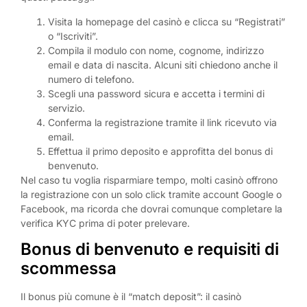
Visita la homepage del casinò e clicca su “Registrati”
o “Iscriviti”.
Compila il modulo con nome, cognome, indirizzo
email e data di nascita. Alcuni siti chiedono anche il
numero di telefono.
Scegli una password sicura e accetta i termini di
servizio.
Conferma la registrazione tramite il link ricevuto via
email.
Effettua il primo deposito e approfitta del bonus di
benvenuto.
Nel caso tu voglia risparmiare tempo, molti casinò offrono
la registrazione con un solo click tramite account Google o
Facebook, ma ricorda che dovrai comunque completare la
verifica KYC prima di poter prelevare.
Bonus di benvenuto e requisiti di
scommessa
Il bonus più comune è il “match deposit”: il casinò