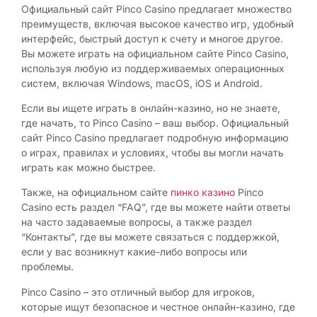
Официальный сайт Pinco Casino предлагает множество
преимуществ, включая высокое качество игр, удобный
интерфейс, быстрый доступ к счету и многое другое.
Вы можете играть на официальном сайте Pinco Casino,
используя любую из поддерживаемых операционных
систем, включая Windows, macOS, iOS и Android.
Если вы ищете играть в онлайн-казино, но не знаете,
где начать, то Pinco Casino – ваш выбор. Официальный
сайт Pinco Casino предлагает подробную информацию
о играх, правилах и условиях, чтобы вы могли начать
играть как можно быстрее.
Также, на официальном сайте
пинко казино
Pinco
Casino есть раздел “FAQ”, где вы можете найти ответы
на часто задаваемые вопросы, а также раздел
“Контакты”, где вы можете связаться с поддержкой,
если у вас возникнут какие-либо вопросы или
проблемы.
Pinco Casino – это отличный выбор для игроков,
которые ищут безопасное и честное онлайн-казино, где