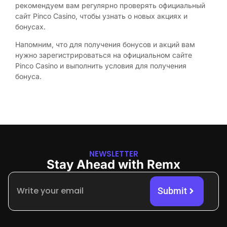
рекомендуем вам регулярно проверять официальный
сайт Pinco Casino, чтобы узнать о новых акциях и
бонусах.
Напомним, что для получения бонусов и акций вам
нужно зарегистрироваться на официальном сайте
Pinco Casino и выполнить условия для получения
бонуса.
NEWSLETTER
Stay Ahead with Remx
Submit