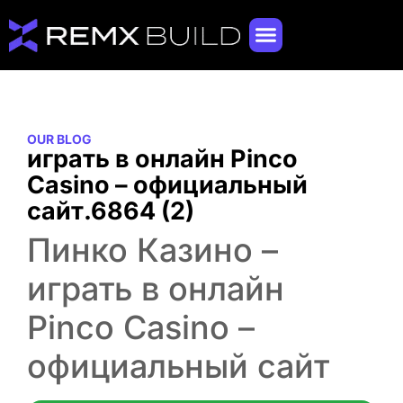
OUR BLOG
играть в онлайн Pinco
Casino – официальный
сайт.6864 (2)
Пинко Казино –
играть в онлайн
Pinco Casino –
официальный сайт