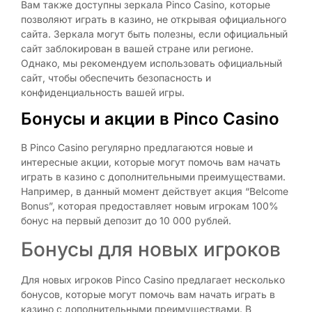
Вам также доступны зеркала Pinco Casino, которые
позволяют играть в казино, не открывая официального
сайта. Зеркала могут быть полезны, если официальный
сайт заблокирован в вашей стране или регионе.
Однако, мы рекомендуем использовать официальный
сайт, чтобы обеспечить безопасность и
конфиденциальность вашей игры.
Бонусы и акции в Pinco Casino
В Pinco Casino регулярно предлагаются новые и
интересные акции, которые могут помочь вам начать
играть в казино с дополнительными преимуществами.
Например, в данный момент действует акция “Вelcome
Bonus”, которая предоставляет новым игрокам 100%
бонус на первый депозит до 10 000 рублей.
Бонусы для новых игроков
Для новых игроков Pinco Casino предлагает несколько
бонусов, которые могут помочь вам начать играть в
казино с дополнительными преимуществами. В