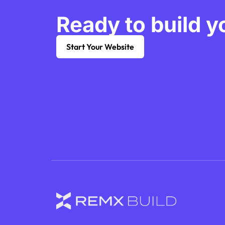
Ready to build y
Start Your Website