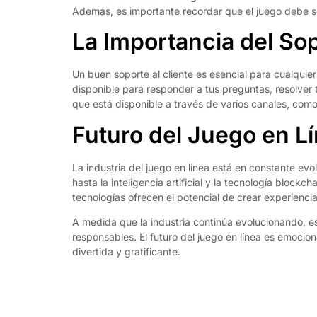
Además, es importante recordar que el juego debe s
La Importancia del So
Un buen soporte al cliente es esencial para cualquier
disponible para responder a tus preguntas, resolver
que está disponible a través de varios canales, como 
Futuro del Juego en Lí
La industria del juego en línea está en constante ev
hasta la inteligencia artificial y la tecnología blo
tecnologías ofrecen el potencial de crear experienci
A medida que la industria continúa evolucionando, e
responsables. El futuro del juego en línea es emoci
divertida y gratificante.