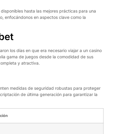
os disponibles hasta las mejores prácticas para una
o, enfocándonos en aspectos clave como la
bet
ron los días en que era necesario viajar a un casino
mplia gama de juegos desde la comodidad de sus
ompleta y atractiva.
menten medidas de seguridad robustas para proteger
riptación de última generación para garantizar la
ción