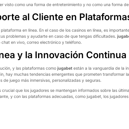
er visto como una forma de entretenimiento y no como una forma de
porte al Cliente en Plataform
 plataforma en línea. En el caso de los casinos en línea, es importan
 tus problemas y ayudarte en caso de que tengas dificultades.
jugab
chat en vivo, correo electrónico y teléfono.
nea y la Innovación Continua
olución, y las plataformas como
jugabet
están a la vanguardia de la i
ckchain, hay muchas tendencias emergentes que prometen transformar l
as de juego más inmersivas, personalizadas y seguras.
s crucial que los jugadores se mantengan informados sobre las últim
onante, y con las plataformas adecuadas, como jugabet, los jugadores