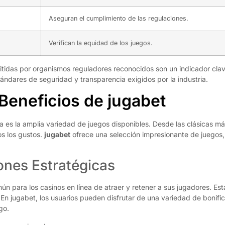
Aseguran el cumplimiento de las regulaciones.
Verifican la equidad de los juegos.
itidas por organismos reguladores reconocidos son un indicador clav
tándares de seguridad y transparencia exigidos por la industria.
Beneficios de jugabet
ínea es la amplia variedad de juegos disponibles. Desde las clásicas
os los gustos.
jugabet
ofrece una selección impresionante de juegos,
ones Estratégicas
 para los casinos en línea de atraer y retener a sus jugadores. Est
 En jugabet, los usuarios pueden disfrutar de una variedad de boni
go.