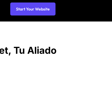
Start Your Website
et, Tu Aliado