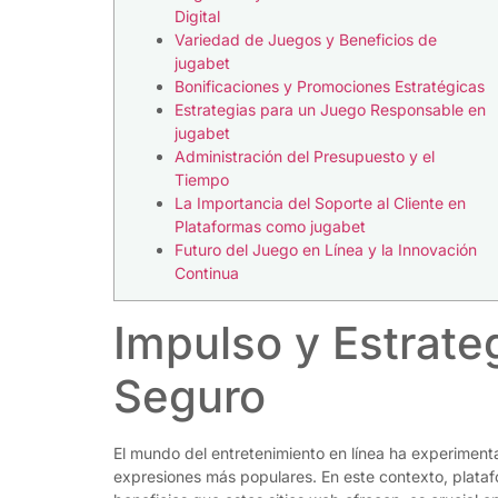
Digital
Variedad de Juegos y Beneficios de
jugabet
Bonificaciones y Promociones Estratégicas
Estrategias para un Juego Responsable en
jugabet
Administración del Presupuesto y el
Tiempo
La Importancia del Soporte al Cliente en
Plataformas como jugabet
Futuro del Juego en Línea y la Innovación
Continua
Impulso y Estrate
Seguro
El mundo del entretenimiento en línea ha experiment
expresiones más populares. En este contexto, plat