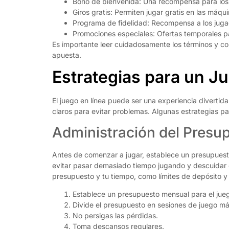
Bono de bienvenida: Una recompensa para los
Giros gratis: Permiten jugar gratis en las máq
Programa de fidelidad: Recompensa a los juga
Promociones especiales: Ofertas temporales pa
Es importante leer cuidadosamente los términos y co
apuesta.
Estrategias para un J
El juego en línea puede ser una experiencia divertid
claros para evitar problemas. Algunas estrategias pa
Administración del Presu
Antes de comenzar a jugar, establece un presupuesto
evitar pasar demasiado tiempo jugando y descuidar 
presupuesto y tu tiempo, como límites de depósito y
Establece un presupuesto mensual para el jue
Divide el presupuesto en sesiones de juego m
No persigas las pérdidas.
Toma descansos regulares.