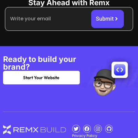
Stay Ahead with Remx
Submit
Ready to build your
brand?
Start Your Website
Privacy Policy