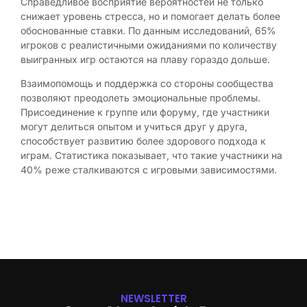
Справедливое восприятие вероятностей не только
снижает уровень стресса, но и помогает делать более
обоснованные ставки. По данным исследований, 65%
игроков с реалистичными ожиданиями по количеству
выигранных игр остаются на плаву гораздо дольше.
Взаимопомощь и поддержка со стороны сообщества
позволяют преодолеть эмоциональные проблемы.
Присоединение к группе или форуму, где участники
могут делиться опытом и учиться друг у друга,
способствует развитию более здорового подхода к
играм. Статистика показывает, что такие участники на
40% реже сталкиваются с игровыми зависимостями.
NEWSLETTER