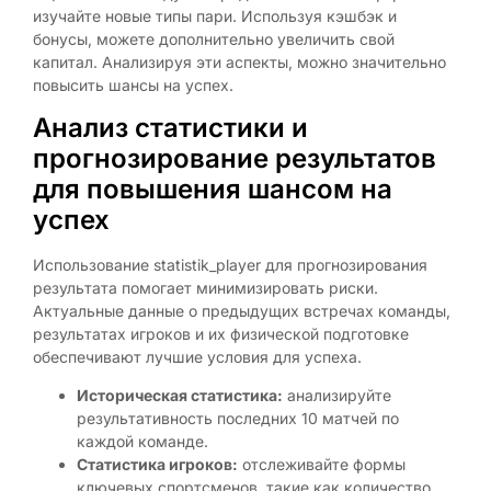
изучайте новые типы пари. Используя кэшбэк и
бонусы, можете дополнительно увеличить свой
капитал. Анализируя эти аспекты, можно значительно
повысить шансы на успех.
Анализ статистики и
прогнозирование результатов
для повышения шансом на
успех
Использование statistik_player для прогнозирования
результата помогает минимизировать риски.
Актуальные данные о предыдущих встречах команды,
результатах игроков и их физической подготовке
обеспечивают лучшие условия для успеха.
Историческая статистика:
анализируйте
результативность последних 10 матчей по
каждой команде.
Статистика игроков:
отслеживайте формы
ключевых спортсменов, такие как количество