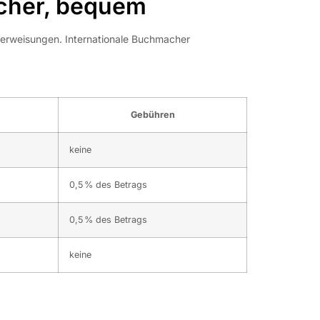
icher, bequem
überweisungen. Internationale Buchmacher
Gebühren
keine
0,5 % des Betrags
0,5 % des Betrags
keine