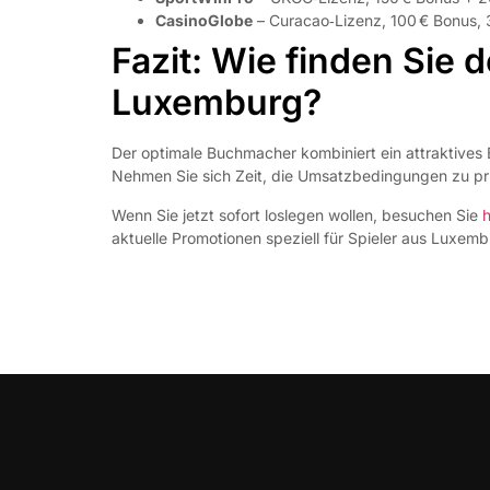
CasinoGlobe
– Curacao‑Lizenz, 100 € Bonus, 35
Fazit: Wie finden Sie
Luxemburg?
Der optimale Buchmacher kombiniert ein attraktives 
Nehmen Sie sich Zeit, die Umsatzbedingungen zu prü
Wenn Sie jetzt sofort loslegen wollen, besuchen Sie
aktuelle Promotionen speziell für Spieler aus Luxemb