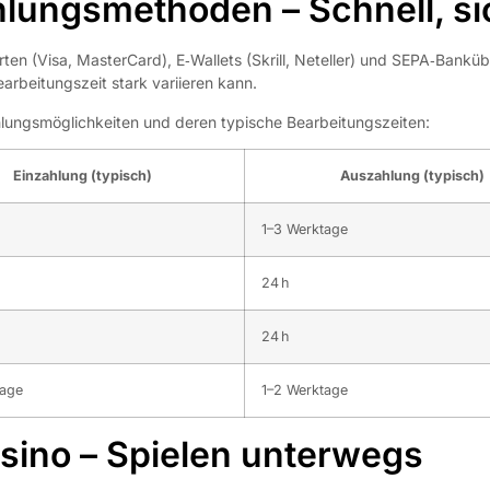
lungsmethoden – Schnell, s
ten (Visa, MasterCard), E‑Wallets (Skrill, Neteller) und SEPA‑Bank
arbeitungszeit stark variieren kann.
hlungsmöglichkeiten und deren typische Bearbeitungszeiten:
Einzahlung (typisch)
Auszahlung (typisch)
1–3 Werktage
24 h
24 h
tage
1–2 Werktage
sino – Spielen unterwegs