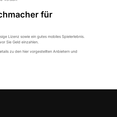
uchmacher für
ige Lizenz sowie ein gutes mobiles Spielerlebnis.
or Sie Geld einzahlen.
etails zu den hier vorgestellten Anbietern und