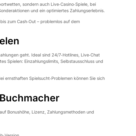
ortwetten, sondern auch Live‑Casino‑Spiele, bei
Sonderaktionen und ein optimiertes Zahlungserlebnis.
ten bis zum Cash‑Out – problemlos auf dem
elen
ahlungen geht. Ideal sind 24/7‑Hotlines, Live‑Chat
s Spielen: Einzahlungslimits, Selbstausschluss und
Bei ernsthaften Spielsucht‑Problemen können Sie sich
er Buchmacher
rt auf Bonushöhe, Lizenz, Zahlungsmethoden und
b‑Version.