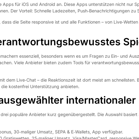
e Apps für iOS und Android an. Diese Apps unterstützen nicht nur Sp
nnen. Der Vorteil: Schnelle Ladezeiten, Push‑Benachrichtigungen zu 
uf, dass die Seite responsive ist und alle Funktionen – von Live‑Wet
erantwortungsbewusstes Spi
uchmachern essenziell, besonders wenn es um Fragen zu Ein- und Ausz
chen. Viele Anbieter bieten zudem Tools für verantwortungsbewusste
it dem Live‑Chat – die Reaktionszeit ist dort meist am schnellsten. 
die kostenfrei Unterstützung anbieten.
 ausgewählter international
r drei populäre Anbieter kurz gegenübergestellt. Die Auswahl basie
nus, 30‑maliger Umsatz, SEPA & E‑Wallets, App verfügbar.
 Gratiswetten, 25‑maliger Umsatz, Visa/MasterCard, responsive We