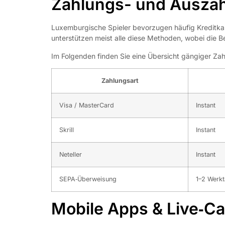
Zahlungs- und Auszah
Luxemburgische Spieler bevorzugen häufig Kreditkar
unterstützen meist alle diese Methoden, wobei die Be
Im Folgenden finden Sie eine Übersicht gängiger Za
Zahlungsart
Visa / MasterCard
Instant
Skrill
Instant
Neteller
Instant
SEPA‑Überweisung
1–2 Werk
Mobile Apps & Live‑Ca