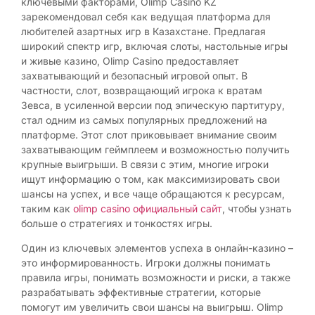
ключевыми факторами, Olimp Casino KZ
зарекомендовал себя как ведущая платформа для
любителей азартных игр в Казахстане. Предлагая
широкий спектр игр, включая слоты, настольные игры
и живые казино, Olimp Casino предоставляет
захватывающий и безопасный игровой опыт. В
частности, слот, возвращающий игрока к вратам
Зевса, в усиленной версии под эпическую партитуру,
стал одним из самых популярных предложений на
платформе. Этот слот приковывает внимание своим
захватывающим геймплеем и возможностью получить
крупные выигрыши. В связи с этим, многие игроки
ищут информацию о том, как максимизировать свои
шансы на успех, и все чаще обращаются к ресурсам,
таким как
olimp casino официальный сайт
, чтобы узнать
больше о стратегиях и тонкостях игры.
Один из ключевых элементов успеха в онлайн-казино –
это информированность. Игроки должны понимать
правила игры, понимать возможности и риски, а также
разрабатывать эффективные стратегии, которые
помогут им увеличить свои шансы на выигрыш. Olimp