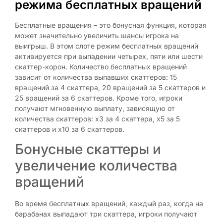
режима бесплатных вращений
Бесплатные вращения – это бонусная функция, которая
может значительно увеличить шансы игрока на
выигрыш. В этом слоте режим бесплатных вращений
активируется при выпадении четырех, пяти или шести
скаттер-корон. Количество бесплатных вращений
зависит от количества выпавших скаттеров: 15
вращений за 4 скаттера, 20 вращений за 5 скаттеров и
25 вращений за 6 скаттеров. Кроме того, игроки
получают мгновенную выплату, зависящую от
количества скаттеров: x3 за 4 скаттера, x5 за 5
скаттеров и x10 за 6 скаттеров.
Бонусные скаттеры и
увеличение количества
вращений
Во время бесплатных вращений, каждый раз, когда на
барабанах выпадают три скаттера, игроки получают