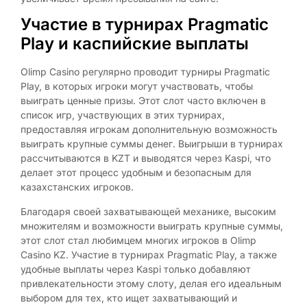
Участие в турнирах Pragmatic
Play и каспийские выплаты
Olimp Casino регулярно проводит турниры Pragmatic
Play, в которых игроки могут участвовать, чтобы
выиграть ценные призы. Этот слот часто включен в
список игр, участвующих в этих турнирах,
предоставляя игрокам дополнительную возможность
выиграть крупные суммы денег. Выигрыши в турнирах
рассчитываются в KZT и выводятся через Kaspi, что
делает этот процесс удобным и безопасным для
казахстанских игроков.
Благодаря своей захватывающей механике, высоким
множителям и возможности выиграть крупные суммы,
этот слот стал любимцем многих игроков в Olimp
Casino KZ. Участие в турнирах Pragmatic Play, а также
удобные выплаты через Kaspi только добавляют
привлекательности этому слоту, делая его идеальным
выбором для тех, кто ищет захватывающий и