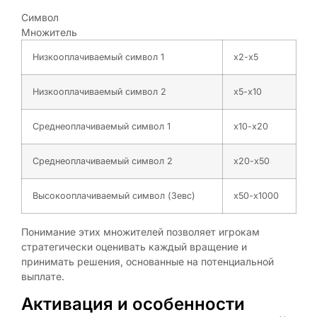
Символ
Множитель
Низкооплачиваемый символ 1
x2-x5
Низкооплачиваемый символ 2
x5-x10
Среднеоплачиваемый символ 1
x10-x20
Среднеоплачиваемый символ 2
x20-x50
Высокооплачиваемый символ (Зевс)
x50-x1000
Понимание этих множителей позволяет игрокам
стратегически оценивать каждый вращение и
принимать решения, основанные на потенциальной
выплате.
Активация и особенности