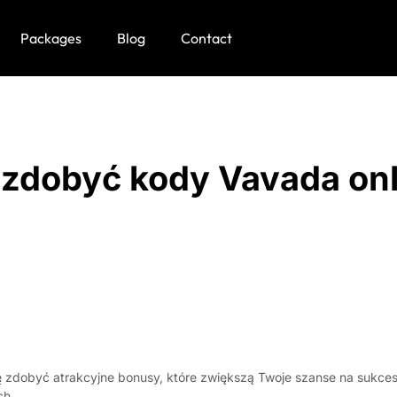
Packages
Blog
Contact
o zdobyć kody Vavada on
 zdobyć atrakcyjne bonusy, które zwiększą Twoje szanse na sukces
ch.