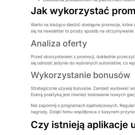
Jak wykorzystać promo
Warto na bieżąco śledzić dostępne promocje, które 
się na newsletter to prosty sposób na otrzymywanie
Analiza oferty
Przed skorzystaniem z promocji, dokładnie przeczyt
się odnosić jedynie do wybranych automatów, co w
Wykorzystanie bonusów
Strategicznie używaj bonusów. Zamiast wydawać wszy
Dobrą praktyką jest również testowanie nowych gier
Nie zapomnij o programach lojalnościowych. Regular
nagrody. Dzięki temu współpraca z kasynem przyno
Czy istnieją aplikacje