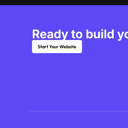
Ready to build y
Start Your Website