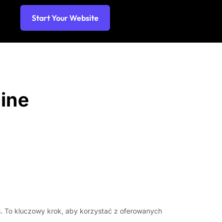
Start Your Website
line
. To kluczowy krok, aby korzystać z oferowanych