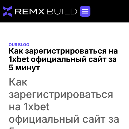
OUR BLOG
Как зарегистрироваться на
1xbet официальный сайт за
5 минут
Как
зарегистрироваться
на 1xbet
официальный сайт за