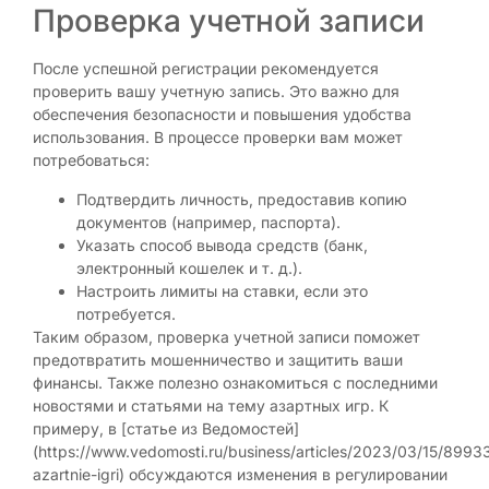
Проверка учетной записи
После успешной регистрации рекомендуется
проверить вашу учетную запись. Это важно для
обеспечения безопасности и повышения удобства
использования. В процессе проверки вам может
потребоваться:
Подтвердить личность, предоставив копию
документов (например, паспорта).
Указать способ вывода средств (банк,
электронный кошелек и т. д.).
Настроить лимиты на ставки, если это
потребуется.
Таким образом, проверка учетной записи поможет
предотвратить мошенничество и защитить ваши
финансы. Также полезно ознакомиться с последними
новостями и статьями на тему азартных игр. К
примеру, в [статье из Ведомостей]
(https://www.vedomosti.ru/business/articles/2023/03/15/8993
azartnie-igri) обсуждаются изменения в регулировании