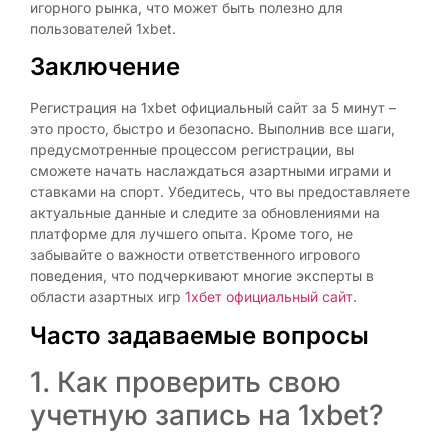
игорного рынка, что может быть полезно для
пользователей 1xbet.
Заключение
Регистрация на 1xbet официальный сайт за 5 минут –
это просто, быстро и безопасно. Выполнив все шаги,
предусмотренные процессом регистрации, вы
сможете начать наслаждаться азартными играми и
ставками на спорт. Убедитесь, что вы предоставляете
актуальные данные и следите за обновлениями на
платформе для лучшего опыта. Кроме того, не
забывайте о важности ответственного игрового
поведения, что подчеркивают многие эксперты в
области азартных игр
1хбет официальный сайт
.
Часто задаваемые вопросы
1. Как проверить свою
учетную запись на 1xbet?