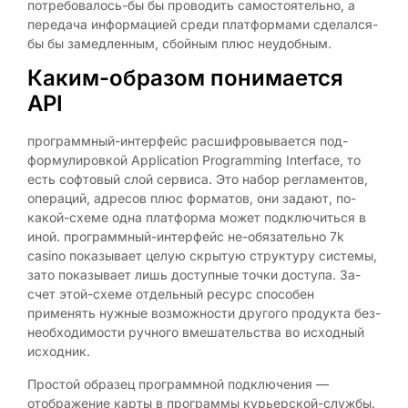
потребовалось-бы бы проводить самостоятельно, а
передача информацией среди платформами сделался-
бы бы замедленным, сбойным плюс неудобным.
Каким-образом понимается
API
программный-интерфейс расшифровывается под-
формулировкой Application Programming Interface, то
есть софтовый слой сервиса. Это набор регламентов,
операций, адресов плюс форматов, они задают, по-
какой-схеме одна платформа может подключиться в
иной. программный-интерфейс не-обязательно 7k
casino показывает целую скрытую структуру системы,
зато показывает лишь доступные точки доступа. За-
счет этой-схеме отдельный ресурс способен
применять нужные возможности другого продукта без-
необходимости ручного вмешательства во исходный
исходник.
Простой образец программной подключения —
отображение карты в программы курьерской-службы.