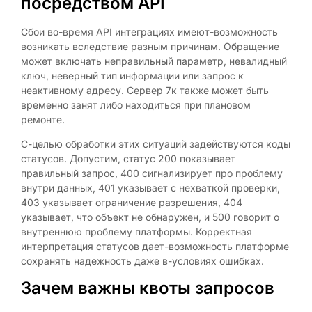
посредством API
Сбои во-время API интеграциях имеют-возможность
возникать вследствие разным причинам. Обращение
может включать неправильный параметр, невалидный
ключ, неверный тип информации или запрос к
неактивному адресу. Сервер 7к также может быть
временно занят либо находиться при плановом
ремонте.
С-целью обработки этих ситуаций задействуются коды
статусов. Допустим, статус 200 показывает
правильный запрос, 400 сигнализирует про проблему
внутри данных, 401 указывает с нехваткой проверки,
403 указывает ограничение разрешения, 404
указывает, что объект не обнаружен, и 500 говорит о
внутреннюю проблему платформы. Корректная
интерпретация статусов дает-возможность платформе
сохранять надежность даже в-условиях ошибках.
Зачем важны квоты запросов