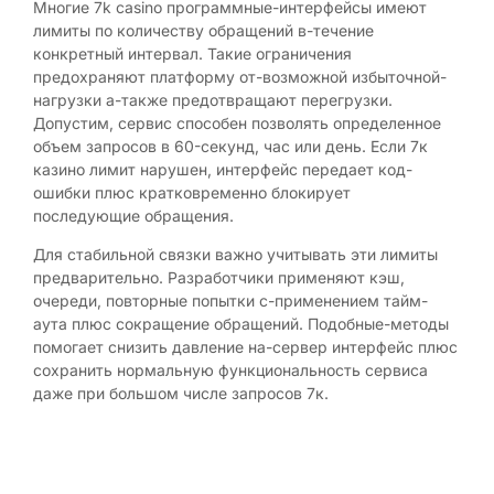
Многие 7k casino программные-интерфейсы имеют
лимиты по количеству обращений в-течение
конкретный интервал. Такие ограничения
предохраняют платформу от-возможной избыточной-
нагрузки а-также предотвращают перегрузки.
Допустим, сервис способен позволять определенное
объем запросов в 60-секунд, час или день. Если 7к
казино лимит нарушен, интерфейс передает код-
ошибки плюс кратковременно блокирует
последующие обращения.
Для стабильной связки важно учитывать эти лимиты
предварительно. Разработчики применяют кэш,
очереди, повторные попытки с-применением тайм-
аута плюс сокращение обращений. Подобные-методы
помогает снизить давление на-сервер интерфейс плюс
сохранить нормальную функциональность сервиса
даже при большом числе запросов 7к.