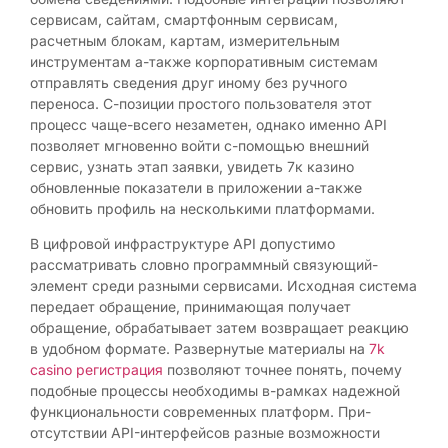
сервисам, сайтам, смартфонным сервисам,
расчетным блокам, картам, измерительным
инструментам а-также корпоративным системам
отправлять сведения друг иному без ручного
переноса. С-позиции простого пользователя этот
процесс чаще-всего незаметен, однако именно API
позволяет мгновенно войти с-помощью внешний
сервис, узнать этап заявки, увидеть 7к казино
обновленные показатели в приложении а-также
обновить профиль на несколькими платформами.
В цифровой инфраструктуре API допустимо
рассматривать словно программный связующий-
элемент среди разными сервисами. Исходная система
передает обращение, принимающая получает
обращение, обрабатывает затем возвращает реакцию
в удобном формате. Развернутые материалы на
7k
casino регистрация
позволяют точнее понять, почему
подобные процессы необходимы в-рамках надежной
функциональности современных платформ. При-
отсутствии API-интерфейсов разные возможности