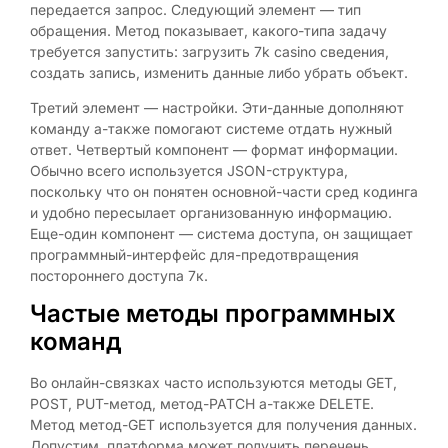
передается запрос. Следующий элемент — тип
обращения. Метод показывает, какого-типа задачу
требуется запустить: загрузить 7k casino сведения,
создать запись, изменить данные либо убрать объект.
Третий элемент — настройки. Эти-данные дополняют
команду а-также помогают системе отдать нужный
ответ. Четвертый компонент — формат информации.
Обычно всего используется JSON-структура,
поскольку что он понятен основной-части сред кодинга
и удобно пересылает организованную информацию.
Еще-один компонент — система доступа, он защищает
программный-интерфейс для-предотвращения
постороннего доступа 7к.
Частые методы программных
команд
Во онлайн-связках часто используются методы GET,
POST, PUT-метод, метод-PATCH а-также DELETE.
Метод метод-GET используется для получения данных.
Допустим, платформа может получить перечень