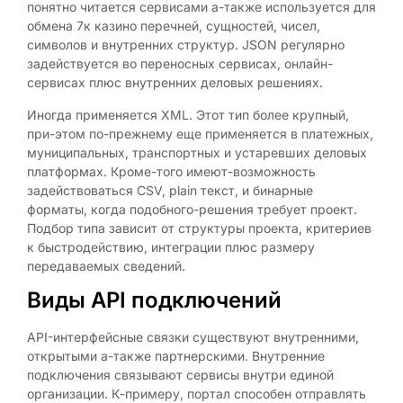
понятно читается сервисами а-также используется для
обмена 7к казино перечней, сущностей, чисел,
символов и внутренних структур. JSON регулярно
задействуется во переносных сервисах, онлайн-
сервисах плюс внутренних деловых решениях.
Иногда применяется XML. Этот тип более крупный,
при-этом по-прежнему еще применяется в платежных,
муниципальных, транспортных и устаревших деловых
платформах. Кроме-того имеют-возможность
задействоваться CSV, plain текст, и бинарные
форматы, когда подобного-решения требует проект.
Подбор типа зависит от структуры проекта, критериев
к быстродействию, интеграции плюс размеру
передаваемых сведений.
Виды API подключений
API-интерфейсные связки существуют внутренними,
открытыми а-также партнерскими. Внутренние
подключения связывают сервисы внутри единой
организации. К-примеру, портал способен отправлять