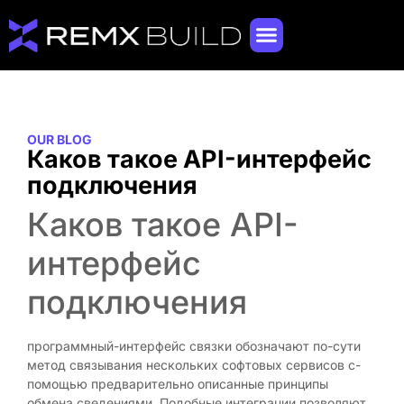
OUR BLOG
Каков такое API-интерфейс
подключения
Каков такое API-
интерфейс
подключения
программный-интерфейс связки обозначают по-сути
метод связывания нескольких софтовых сервисов с-
помощью предварительно описанные принципы
обмена сведениями. Подобные интеграции позволяют