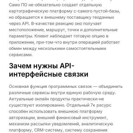
Само ПО не-обязательно создает отдельную
картографическую платформу с-самого пустой-базы,
но обращается к внешнему поставщику геоданных
через API. В-качестве реакцию оно получает
местоположение, маршрут, точки и дополнительные
параметры. Клиент наблюдает готовую опцию в
приложении, при-том-что внутри операцией работает
обмен между несколькими самостоятельными
сервисами.
Зачем нужны API-
интерфейсные связки
Основная функция программных связок — объединить
различные сервисы внутри единую рабочую среду.
Актуальные онлайн продукты практически-не
существуют изолированно. Отдельный 7к ресурс
способен использовать внешнюю платформу
авторизации, внешний финансовый инструмент,
механизм рассылки уведомлений, аналитическую
платформу, CRM-систему, систему сохранения