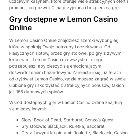
uczciwym kasynem, które oferuje wiele atrakcyjnych ofert i
promocji, co pozwoli Ci na przyjemną i bezpieczną grę.
Gry dostępne w Lemon Casino
Online
W Lemon Casino Online znajdziesz szeroki wybór gier,
które zaspokoją Twoje potrzeby i oczekiwania. Od
klasycznych slotów, przez gry stołowe, po gry z żywymi
krupierami, Lemon Casino ma wszystko, czego
potrzebujesz, aby cieszyć się emocjonującym
doświadczeniem hazardowym. Zarejestruj się już teraz i
odkryj świat Lemon Casino, gdzie możesz zagrać w swoje
ulubione gry i skorzystać z atrakcyjnych bonusów, takich
jak 155 darmowych spinów.
Wśród dostępnych gier w Lemon Casino Online znajdują
się między innymi:
Sloty: Book of Dead, Starburst, Gonzo’s Quest
Gry stołowe: Blackjack, Ruletka, Baccarat
Gry z żywymi krupierami: Roulette, Blackjack, Casino