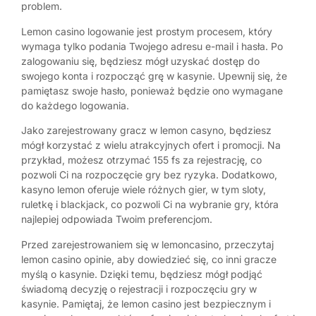
problem.
Lemon casino logowanie jest prostym procesem, który
wymaga tylko podania Twojego adresu e-mail i hasła. Po
zalogowaniu się, będziesz mógł uzyskać dostęp do
swojego konta i rozpocząć grę w kasynie. Upewnij się, że
pamiętasz swoje hasło, ponieważ będzie ono wymagane
do każdego logowania.
Jako zarejestrowany gracz w lemon casyno, będziesz
mógł korzystać z wielu atrakcyjnych ofert i promocji. Na
przykład, możesz otrzymać 155 fs za rejestrację, co
pozwoli Ci na rozpoczęcie gry bez ryzyka. Dodatkowo,
kasyno lemon oferuje wiele różnych gier, w tym sloty,
ruletkę i blackjack, co pozwoli Ci na wybranie gry, która
najlepiej odpowiada Twoim preferencjom.
Przed zarejestrowaniem się w lemoncasino, przeczytaj
lemon casino opinie, aby dowiedzieć się, co inni gracze
myślą o kasynie. Dzięki temu, będziesz mógł podjąć
świadomą decyzję o rejestracji i rozpoczęciu gry w
kasynie. Pamiętaj, że lemon casino jest bezpiecznym i