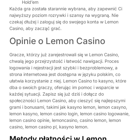
Hold’em
Każda gra została starannie wybrana, aby zapewnić Ci
najwyższy poziom rozrywki i szansy na wygraną. Nie
czekaj dłużej i zaloguj się do swojego konta w Lemon
Casino, aby zacząć grać.
Opinie o Lemon Casino
Gracze, którzy już zarejestrowali się w Lemon Casino,
chwalą jego przejrzystość i łatwość nawigacji. Proces
logowania i rejestracji jest szybki i bezproblemowy, a
strona internetowa jest dostępna w języku polskim, co
ułatwia korzystanie z niej. Lemon Casino to kasyno, które
dba o swoich graczy, oferując im pomoc i wsparcie w
każdej sytuacji. Zapisz się już dziś i dołącz do
społeczności Lemon Casino, aby cieszyć się najlepszymi
grami i bonusami, takimi jak kasyno lemon, lemon casyno,
lemon kasyno, lemon casino login, lemon casino logowanie,
lemon casino opinie, lemoncasino, casino lemon, lemon
casino, lemon casino pl, kasyno lemon.
Metody płatności w Lemon