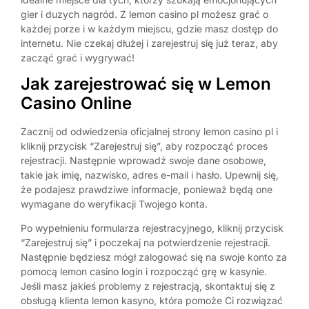
gier i duzych nagród. Z lemon casino pl możesz grać o
każdej porze i w każdym miejscu, gdzie masz dostęp do
internetu. Nie czekaj dłużej i zarejestruj się już teraz, aby
zacząć grać i wygrywać!
Jak zarejestrować się w Lemon
Casino Online
Zacznij od odwiedzenia oficjalnej strony lemon casino pl i
kliknij przycisk “Zarejestruj się”, aby rozpocząć proces
rejestracji. Następnie wprowadź swoje dane osobowe,
takie jak imię, nazwisko, adres e-mail i hasło. Upewnij się,
że podajesz prawdziwe informacje, ponieważ będą one
wymagane do weryfikacji Twojego konta.
Po wypełnieniu formularza rejestracyjnego, kliknij przycisk
“Zarejestruj się” i poczekaj na potwierdzenie rejestracji.
Następnie będziesz mógł zalogować się na swoje konto za
pomocą lemon casino login i rozpocząć grę w kasynie.
Jeśli masz jakieś problemy z rejestracją, skontaktuj się z
obsługą klienta lemon kasyno, która pomoże Ci rozwiązać