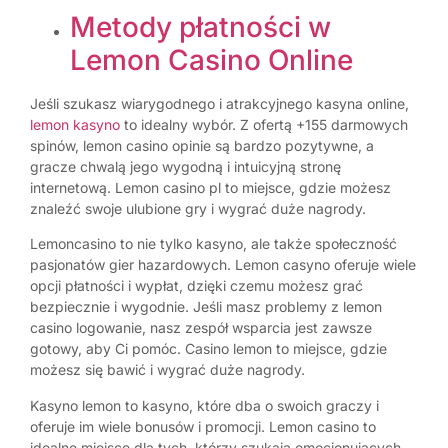
Metody płatności w
Lemon Casino Online
Jeśli szukasz wiarygodnego i atrakcyjnego kasyna online,
lemon kasyno
to idealny wybór. Z ofertą +155 darmowych
spinów, lemon casino opinie są bardzo pozytywne, a
gracze chwalą jego wygodną i intuicyjną stronę
internetową. Lemon casino pl to miejsce, gdzie możesz
znaleźć swoje ulubione gry i wygrać duże nagrody.
Lemoncasino to nie tylko kasyno, ale także społeczność
pasjonatów gier hazardowych. Lemon casyno oferuje wiele
opcji płatności i wypłat, dzięki czemu możesz grać
bezpiecznie i wygodnie. Jeśli masz problemy z lemon
casino logowanie, nasz zespół wsparcia jest zawsze
gotowy, aby Ci pomóc. Casino lemon to miejsce, gdzie
możesz się bawić i wygrać duże nagrody.
Kasyno lemon to kasyno, które dba o swoich graczy i
oferuje im wiele bonusów i promocji. Lemon casino to
idealne miejsce dla tych, którzy szukają emocjonujących