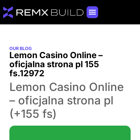
OUR BLOG
Lemon Casino Online –
oficjalna strona pl 155
fs.12972
Lemon Casino Online
– oficjalna strona pl
(+155 fs)