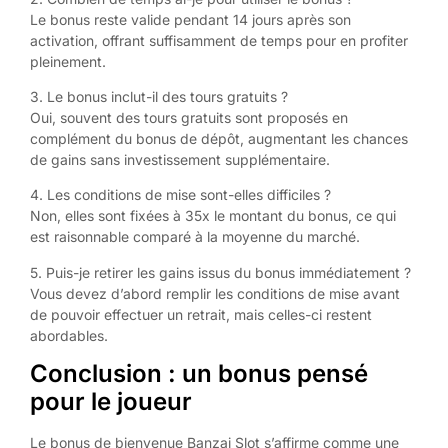
Le bonus reste valide pendant 14 jours après son
activation, offrant suffisamment de temps pour en profiter
pleinement.
3. Le bonus inclut-il des tours gratuits ?
Oui, souvent des tours gratuits sont proposés en
complément du bonus de dépôt, augmentant les chances
de gains sans investissement supplémentaire.
4. Les conditions de mise sont-elles difficiles ?
Non, elles sont fixées à 35x le montant du bonus, ce qui
est raisonnable comparé à la moyenne du marché.
5. Puis-je retirer les gains issus du bonus immédiatement ?
Vous devez d’abord remplir les conditions de mise avant
de pouvoir effectuer un retrait, mais celles-ci restent
abordables.
Conclusion : un bonus pensé
pour le joueur
Le bonus de bienvenue Banzai Slot s’affirme comme une