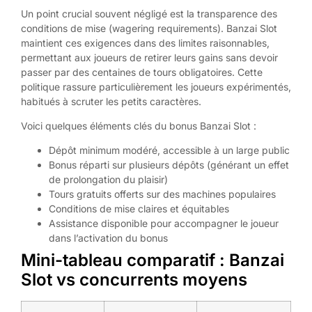
Un point crucial souvent négligé est la transparence des
conditions de mise (wagering requirements). Banzai Slot
maintient ces exigences dans des limites raisonnables,
permettant aux joueurs de retirer leurs gains sans devoir
passer par des centaines de tours obligatoires. Cette
politique rassure particulièrement les joueurs expérimentés,
habitués à scruter les petits caractères.
Voici quelques éléments clés du bonus Banzai Slot :
Dépôt minimum modéré, accessible à un large public
Bonus réparti sur plusieurs dépôts (générant un effet
de prolongation du plaisir)
Tours gratuits offerts sur des machines populaires
Conditions de mise claires et équitables
Assistance disponible pour accompagner le joueur
dans l’activation du bonus
Mini-tableau comparatif : Banzai
Slot vs concurrents moyens