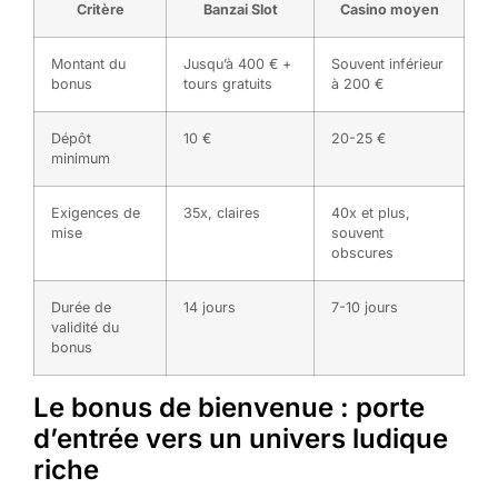
Critère
Banzai Slot
Casino moyen
Montant du
Jusqu’à 400 € +
Souvent inférieur
bonus
tours gratuits
à 200 €
Dépôt
10 €
20-25 €
minimum
Exigences de
35x, claires
40x et plus,
mise
souvent
obscures
Durée de
14 jours
7-10 jours
validité du
bonus
Le bonus de bienvenue : porte
d’entrée vers un univers ludique
riche