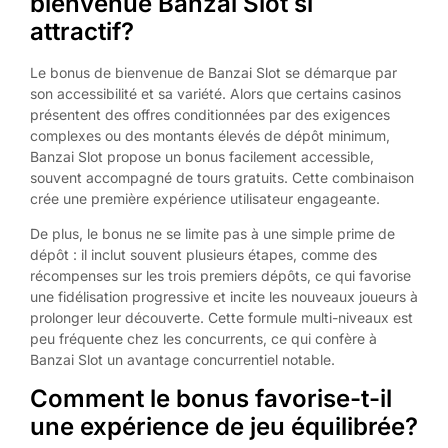
bienvenue Banzai Slot si
attractif?
Le bonus de bienvenue de Banzai Slot se démarque par
son accessibilité et sa variété. Alors que certains casinos
présentent des offres conditionnées par des exigences
complexes ou des montants élevés de dépôt minimum,
Banzai Slot propose un bonus facilement accessible,
souvent accompagné de tours gratuits. Cette combinaison
crée une première expérience utilisateur engageante.
De plus, le bonus ne se limite pas à une simple prime de
dépôt : il inclut souvent plusieurs étapes, comme des
récompenses sur les trois premiers dépôts, ce qui favorise
une fidélisation progressive et incite les nouveaux joueurs à
prolonger leur découverte. Cette formule multi-niveaux est
peu fréquente chez les concurrents, ce qui confère à
Banzai Slot un avantage concurrentiel notable.
Comment le bonus favorise-t-il
une expérience de jeu équilibrée?