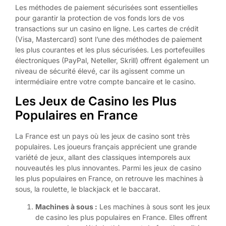
Les méthodes de paiement sécurisées sont essentielles
pour garantir la protection de vos fonds lors de vos
transactions sur un casino en ligne. Les cartes de crédit
(Visa, Mastercard) sont l’une des méthodes de paiement
les plus courantes et les plus sécurisées. Les portefeuilles
électroniques (PayPal, Neteller, Skrill) offrent également un
niveau de sécurité élevé, car ils agissent comme un
intermédiaire entre votre compte bancaire et le casino.
Les Jeux de Casino les Plus
Populaires en France
La France est un pays où les jeux de casino sont très
populaires. Les joueurs français apprécient une grande
variété de jeux, allant des classiques intemporels aux
nouveautés les plus innovantes. Parmi les jeux de casino
les plus populaires en France, on retrouve les machines à
sous, la roulette, le blackjack et le baccarat.
Machines à sous :
Les machines à sous sont les jeux
de casino les plus populaires en France. Elles offrent