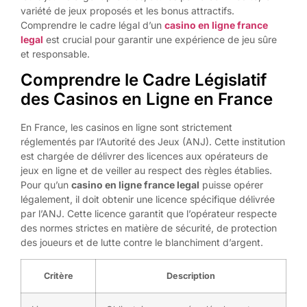
variété de jeux proposés et les bonus attractifs.
Comprendre le cadre légal d’un
casino en ligne france
legal
est crucial pour garantir une expérience de jeu sûre
et responsable.
Comprendre le Cadre Législatif
des Casinos en Ligne en France
En France, les casinos en ligne sont strictement
réglementés par l’Autorité des Jeux (ANJ). Cette institution
est chargée de délivrer des licences aux opérateurs de
jeux en ligne et de veiller au respect des règles établies.
Pour qu’un
casino en ligne france legal
puisse opérer
légalement, il doit obtenir une licence spécifique délivrée
par l’ANJ. Cette licence garantit que l’opérateur respecte
des normes strictes en matière de sécurité, de protection
des joueurs et de lutte contre le blanchiment d’argent.
Critère
Description