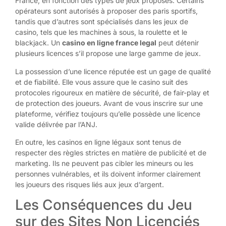
France, en fonction des types de jeux proposés. Certains
opérateurs sont autorisés à proposer des paris sportifs,
tandis que d’autres sont spécialisés dans les jeux de
casino, tels que les machines à sous, la roulette et le
blackjack. Un
casino en ligne france legal
peut détenir
plusieurs licences s’il propose une large gamme de jeux.
La possession d’une licence réputée est un gage de qualité
et de fiabilité. Elle vous assure que le casino suit des
protocoles rigoureux en matière de sécurité, de fair-play et
de protection des joueurs. Avant de vous inscrire sur une
plateforme, vérifiez toujours qu’elle possède une licence
valide délivrée par l’ANJ.
En outre, les casinos en ligne légaux sont tenus de
respecter des règles strictes en matière de publicité et de
marketing. Ils ne peuvent pas cibler les mineurs ou les
personnes vulnérables, et ils doivent informer clairement
les joueurs des risques liés aux jeux d’argent.
Les Conséquences du Jeu
sur des Sites Non Licenciés