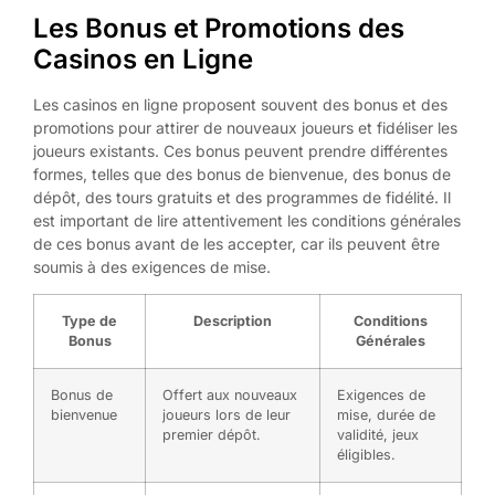
Les Bonus et Promotions des
Casinos en Ligne
Les casinos en ligne proposent souvent des bonus et des
promotions pour attirer de nouveaux joueurs et fidéliser les
joueurs existants. Ces bonus peuvent prendre différentes
formes, telles que des bonus de bienvenue, des bonus de
dépôt, des tours gratuits et des programmes de fidélité. Il
est important de lire attentivement les conditions générales
de ces bonus avant de les accepter, car ils peuvent être
soumis à des exigences de mise.
Type de
Description
Conditions
Bonus
Générales
Bonus de
Offert aux nouveaux
Exigences de
bienvenue
joueurs lors de leur
mise, durée de
premier dépôt.
validité, jeux
éligibles.