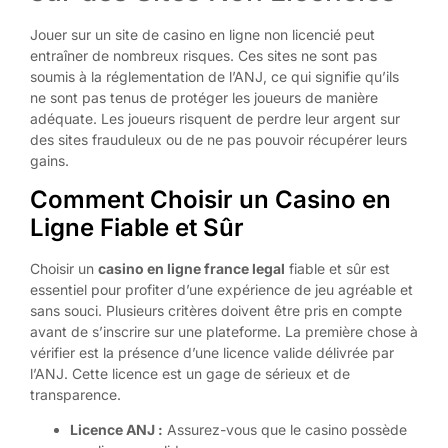
Jouer sur un site de casino en ligne non licencié peut
entraîner de nombreux risques. Ces sites ne sont pas
soumis à la réglementation de l’ANJ, ce qui signifie qu’ils
ne sont pas tenus de protéger les joueurs de manière
adéquate. Les joueurs risquent de perdre leur argent sur
des sites frauduleux ou de ne pas pouvoir récupérer leurs
gains.
Comment Choisir un Casino en
Ligne Fiable et Sûr
Choisir un
casino en ligne france legal
fiable et sûr est
essentiel pour profiter d’une expérience de jeu agréable et
sans souci. Plusieurs critères doivent être pris en compte
avant de s’inscrire sur une plateforme. La première chose à
vérifier est la présence d’une licence valide délivrée par
l’ANJ. Cette licence est un gage de sérieux et de
transparence.
Licence ANJ :
Assurez-vous que le casino possède