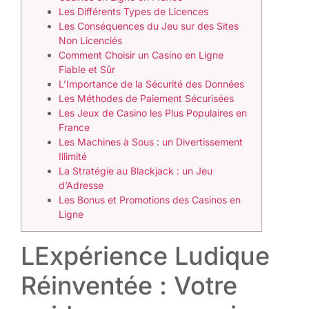
Les Différents Types de Licences
Les Conséquences du Jeu sur des Sites
Non Licenciés
Comment Choisir un Casino en Ligne
Fiable et Sûr
L’Importance de la Sécurité des Données
Les Méthodes de Paiement Sécurisées
Les Jeux de Casino les Plus Populaires en
France
Les Machines à Sous : un Divertissement
Illimité
La Stratégie au Blackjack : un Jeu
d’Adresse
Les Bonus et Promotions des Casinos en
Ligne
LExpérience Ludique
Réinventée : Votre