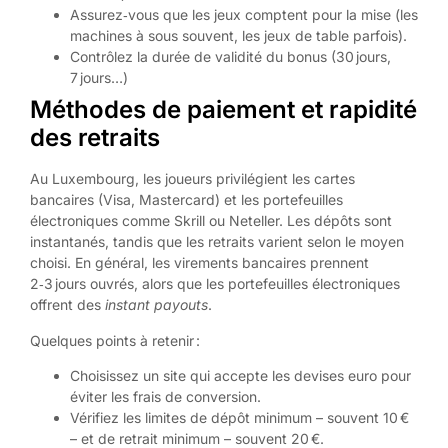
Assurez‑vous que les jeux comptent pour la mise (les
machines à sous souvent, les jeux de table parfois).
Contrôlez la durée de validité du bonus (30 jours,
7 jours…)
Méthodes de paiement et rapidité
des retraits
Au Luxembourg, les joueurs privilégient les cartes
bancaires (Visa, Mastercard) et les portefeuilles
électroniques comme Skrill ou Neteller. Les dépôts sont
instantanés, tandis que les retraits varient selon le moyen
choisi. En général, les virements bancaires prennent
2‑3 jours ouvrés, alors que les portefeuilles électroniques
offrent des
instant payouts
.
Quelques points à retenir :
Choisissez un site qui accepte les devises euro pour
éviter les frais de conversion.
Vérifiez les limites de dépôt minimum – souvent 10 €
– et de retrait minimum – souvent 20 €.