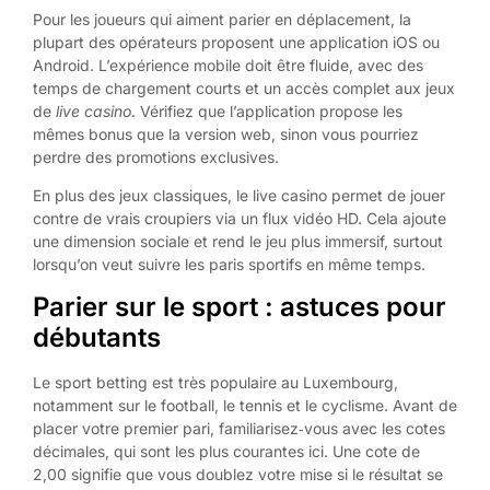
Pour les joueurs qui aiment parier en déplacement, la
plupart des opérateurs proposent une application iOS ou
Android. L’expérience mobile doit être fluide, avec des
temps de chargement courts et un accès complet aux jeux
de
live casino
. Vérifiez que l’application propose les
mêmes bonus que la version web, sinon vous pourriez
perdre des promotions exclusives.
En plus des jeux classiques, le live casino permet de jouer
contre de vrais croupiers via un flux vidéo HD. Cela ajoute
une dimension sociale et rend le jeu plus immersif, surtout
lorsqu’on veut suivre les paris sportifs en même temps.
Parier sur le sport : astuces pour
débutants
Le sport betting est très populaire au Luxembourg,
notamment sur le football, le tennis et le cyclisme. Avant de
placer votre premier pari, familiarisez‑vous avec les cotes
décimales, qui sont les plus courantes ici. Une cote de
2,00 signifie que vous doublez votre mise si le résultat se