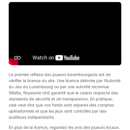
Le premier réflexe des joueurs luxembourgeois est de
vérifier la licence du site. Une licence délivrée par l’Autorité
du Jeu du Luxembourg ou par une autorité reconnue
(Malte, Royaume‑Uni) garantit que le casino respecte des
standards de sécurité et de transparence. En pratique,
cela veut dire que vos fonds sont séparés des comptes
opérationnels et que les jeux sont contrôlés par des
auditeurs indépendants.
En plus de la licence, regardez les avis des joueurs locaux.