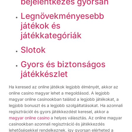
bejelentkezés gyorsan
Legnövekményesebb
játékok és
játékkategóriák
Slotok
Gyors és biztonságos
játékkészlet
Ha keresed az online játékok legjobb élményét, akkor az
online casino magyar lehet a megoldásod. A legjobb
magyar online casinookban találod a legjobb játékokat, a
legjobb bonuszt és a legjobb szolgáltatásokat. Ha azonnali
regisztrációt és gyors játékkezdést keresel, akkor a
magyar online casino
a helyes választás. Az online magyar
casinookban azonnali regisztráció és játékkezdés
lehetőségekkel rendelkeznek, így gyorsan elérheted a