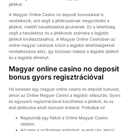
játékot.
A Magyar Online Casino no deposit bonusokkal is
rendelkezik, ami segít a játékosoknak megpróbálni a
játékot, mielőtt bevetésekkel járulnének. Ez a lehetőség
segít a tanuláshoz és a játékosok számára a legjobb
játékot kiválasztásához. A Magyar Online Casinoban az
online magyar casinook közül a legjobb lehetőségekkel
rendelkezésre állsz, így biztosan találod a legjobb játékot
és a legjobb élményt.
Magyar online casino no deposit
bonus gyors regisztrációval
Ha keresed egy magyar online casino no deposit bonusot,
akkor az Online Magyar Casino a legjobb választás. Gyors
és egyszerű regisztrációval kezdheted a játékot, és az
első játékodra adott bonusot érdekel. Próbáljuk ki!
Regisztrálj egy fiókot a Online Magyar Casino
oldalon.
Ad meg a szükséges adatokat: e-mail cím, jelszó,