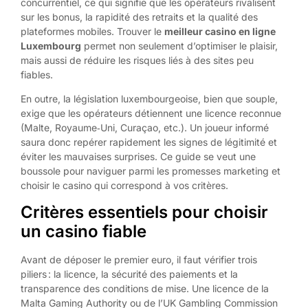
concurrentiel, ce qui signifie que les opérateurs rivalisent
sur les bonus, la rapidité des retraits et la qualité des
plateformes mobiles. Trouver le
meilleur casino en ligne
Luxembourg
permet non seulement d’optimiser le plaisir,
mais aussi de réduire les risques liés à des sites peu
fiables.
En outre, la législation luxembourgeoise, bien que souple,
exige que les opérateurs détiennent une licence reconnue
(Malte, Royaume‑Uni, Curaçao, etc.). Un joueur informé
saura donc repérer rapidement les signes de légitimité et
éviter les mauvaises surprises. Ce guide se veut une
boussole pour naviguer parmi les promesses marketing et
choisir le casino qui correspond à vos critères.
Critères essentiels pour choisir
un casino fiable
Avant de déposer le premier euro, il faut vérifier trois
piliers : la licence, la sécurité des paiements et la
transparence des conditions de mise. Une licence de la
Malta Gaming Authority ou de l’UK Gambling Commission