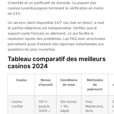
d’identité et un justificatif de domicile. La plupart des
casinos luxembourgeois terminent la vérification en moins
de 24 h.
Un service client disponible 24/7 via chat en direct, e‑mail
et parfois téléphone est indispensable. Vérifiez que le
support parle français ou allemand, ce qui facilite la
résolution rapide des problèmes. Les FAQ bien structurées
permettent aussi d’obtenir des réponses instantanées aux
questions les plus courantes.
Tableau comparatif des meilleurs
casinos 2024
Casino
Bonus
Conditions
Méthodes
d’accueil
de mise
de
paiement
Casino
100 %
30x bonus
Visa,
2
LuxStar
jusqu’à
+ 10x
Mastercard,
(
300 € +
dépôt
Skrill,
–