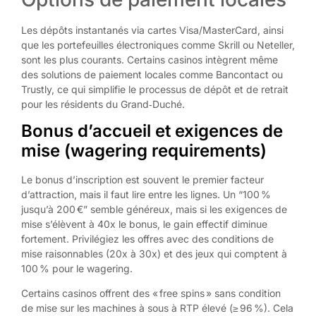
Les dépôts instantanés via cartes Visa/MasterCard, ainsi
que les portefeuilles électroniques comme Skrill ou Neteller,
sont les plus courants. Certains casinos intègrent même
des solutions de paiement locales comme Bancontact ou
Trustly, ce qui simplifie le processus de dépôt et de retrait
pour les résidents du Grand‑Duché.
Bonus d’accueil et exigences de
mise (wagering requirements)
Le bonus d’inscription est souvent le premier facteur
d’attraction, mais il faut lire entre les lignes. Un “100 %
jusqu’à 200 €” semble généreux, mais si les exigences de
mise s’élèvent à 40x le bonus, le gain effectif diminue
fortement. Privilégiez les offres avec des conditions de
mise raisonnables (20x à 30x) et des jeux qui comptent à
100 % pour le wagering.
Certains casinos offrent des « free spins » sans condition
de mise sur les machines à sous à RTP élevé (≥ 96 %). Cela