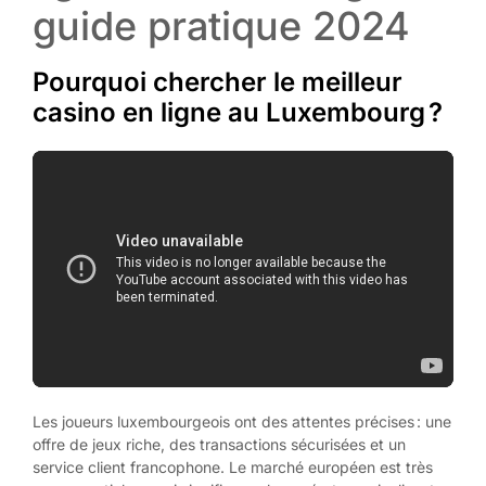
guide pratique 2024
Pourquoi chercher le meilleur
casino en ligne au Luxembourg ?
Les joueurs luxembourgeois ont des attentes précises : une
offre de jeux riche, des transactions sécurisées et un
service client francophone. Le marché européen est très