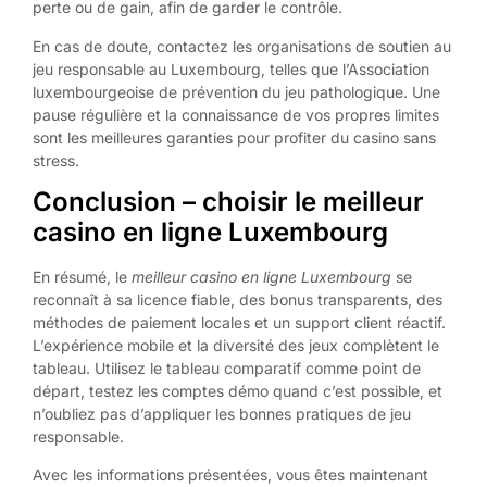
perte ou de gain, afin de garder le contrôle.
En cas de doute, contactez les organisations de soutien au
jeu responsable au Luxembourg, telles que l’Association
luxembourgeoise de prévention du jeu pathologique. Une
pause régulière et la connaissance de vos propres limites
sont les meilleures garanties pour profiter du casino sans
stress.
Conclusion – choisir le meilleur
casino en ligne Luxembourg
En résumé, le
meilleur casino en ligne Luxembourg
se
reconnaît à sa licence fiable, des bonus transparents, des
méthodes de paiement locales et un support client réactif.
L’expérience mobile et la diversité des jeux complètent le
tableau. Utilisez le tableau comparatif comme point de
départ, testez les comptes démo quand c’est possible, et
n’oubliez pas d’appliquer les bonnes pratiques de jeu
responsable.
Avec les informations présentées, vous êtes maintenant