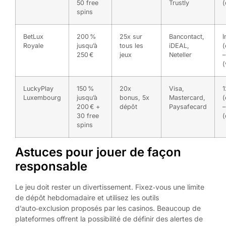
50 free
Trustly
(
spins
BetLux
200 %
25x sur
Bancontact,
I
Royale
jusqu’à
tous les
iDEAL,
(
250 €
jeux
Neteller
–
(
LuckyPlay
150 %
20x
Visa,
1
Luxembourg
jusqu’à
bonus, 5x
Mastercard,
(
200 € +
dépôt
Paysafecard
–
30 free
(
spins
Astuces pour jouer de façon
responsable
Le jeu doit rester un divertissement. Fixez‑vous une limite
de dépôt hebdomadaire et utilisez les outils
d’auto‑exclusion proposés par les casinos. Beaucoup de
plateformes offrent la possibilité de définir des alertes de