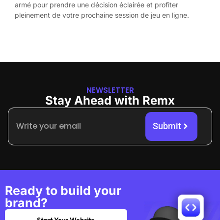
armé pour prendre une décision éclairée et profiter
pleinement de votre prochaine session de jeu en ligne.
NEWSLETTER
Stay Ahead with Remx
Submit
Ready to build your
brand?
Start Your Website