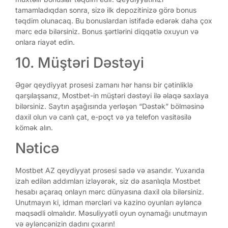
tamamladıqdan sonra, sizə ilk depozitinizə görə bonus
təqdim olunacaq. Bu bonuslardan istifadə edərək daha çox
mərc edə bilərsiniz. Bonus şərtlərini diqqətlə oxuyun və
onlara riayət edin.
10. Müştəri Dəstəyi
Əgər qeydiyyat prosesi zamanı hər hansı bir çətinliklə
qarşılaşsanız, Mostbet-in müştəri dəstəyi ilə əlaqə saxlaya
bilərsiniz. Saytın aşağısında yerləşən “Dəstək” bölməsinə
daxil olun və canlı çat, e-poçt və ya telefon vasitəsilə
kömək alın.
Nəticə
Mostbet AZ qeydiyyat prosesi sadə və asandır. Yuxarıda
izah edilən addımları izləyərək, siz də asanlıqla Mostbet
hesabı açaraq onlayn mərc dünyasına daxil ola bilərsiniz.
Unutmayın ki, idman mərcləri və kazino oyunları əyləncə
məqsədli olmalıdır. Məsuliyyətli oyun oynamağı unutmayın
və əyləncənizin dadını çıxarın!