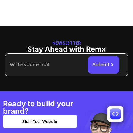
NEWSLETTER
Stay Ahead with Remx
Submit
Ready to build your
brand?
Start Your Website