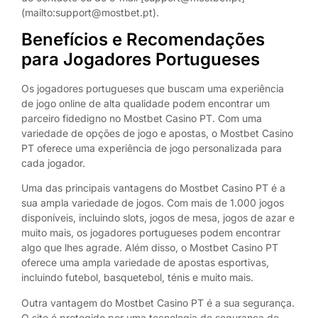
(mailto:support@mostbet.pt).
Benefícios e Recomendações
para Jogadores Portugueses
Os jogadores portugueses que buscam uma experiência
de jogo online de alta qualidade podem encontrar um
parceiro fidedigno no Mostbet Casino PT. Com uma
variedade de opções de jogo e apostas, o Mostbet Casino
PT oferece uma experiência de jogo personalizada para
cada jogador.
Uma das principais vantagens do Mostbet Casino PT é a
sua ampla variedade de jogos. Com mais de 1.000 jogos
disponíveis, incluindo slots, jogos de mesa, jogos de azar e
muito mais, os jogadores portugueses podem encontrar
algo que lhes agrade. Além disso, o Mostbet Casino PT
oferece uma ampla variedade de apostas esportivas,
incluindo futebol, basquetebol, ténis e muito mais.
Outra vantagem do Mostbet Casino PT é a sua segurança.
O site é protegido por uma tecnologia de segurança de