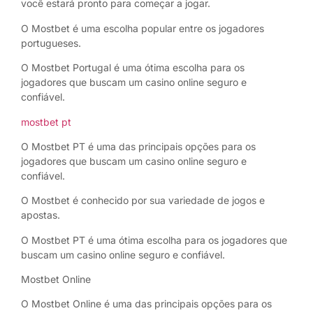
você estará pronto para começar a jogar.
O Mostbet é uma escolha popular entre os jogadores
portugueses.
O Mostbet Portugal é uma ótima escolha para os
jogadores que buscam um casino online seguro e
confiável.
mostbet pt
O Mostbet PT é uma das principais opções para os
jogadores que buscam um casino online seguro e
confiável.
O Mostbet é conhecido por sua variedade de jogos e
apostas.
O Mostbet PT é uma ótima escolha para os jogadores que
buscam um casino online seguro e confiável.
Mostbet Online
O Mostbet Online é uma das principais opções para os