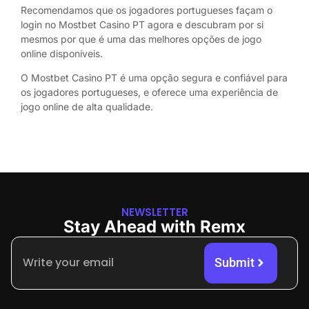
Recomendamos que os jogadores portugueses façam o
login no Mostbet Casino PT agora e descubram por si
mesmos por que é uma das melhores opções de jogo
online disponíveis.
O Mostbet Casino PT é uma opção segura e confiável para
os jogadores portugueses, e oferece uma experiência de
jogo online de alta qualidade.
NEWSLETTER
Stay Ahead with Remx
Submit