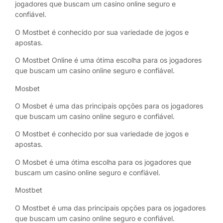
jogadores que buscam um casino online seguro e
confiável.
O Mostbet é conhecido por sua variedade de jogos e
apostas.
O Mostbet Online é uma ótima escolha para os jogadores
que buscam um casino online seguro e confiável.
Mosbet
O Mosbet é uma das principais opções para os jogadores
que buscam um casino online seguro e confiável.
O Mostbet é conhecido por sua variedade de jogos e
apostas.
O Mosbet é uma ótima escolha para os jogadores que
buscam um casino online seguro e confiável.
Mostbet
O Mostbet é uma das principais opções para os jogadores
que buscam um casino online seguro e confiável.