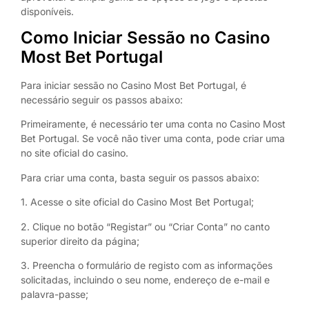
disponíveis.
Como Iniciar Sessão no Casino
Most Bet Portugal
Para iniciar sessão no Casino Most Bet Portugal, é
necessário seguir os passos abaixo:
Primeiramente, é necessário ter uma conta no Casino Most
Bet Portugal. Se você não tiver uma conta, pode criar uma
no site oficial do casino.
Para criar uma conta, basta seguir os passos abaixo:
1. Acesse o site oficial do Casino Most Bet Portugal;
2. Clique no botão “Registar” ou “Criar Conta” no canto
superior direito da página;
3. Preencha o formulário de registo com as informações
solicitadas, incluindo o seu nome, endereço de e-mail e
palavra-passe;