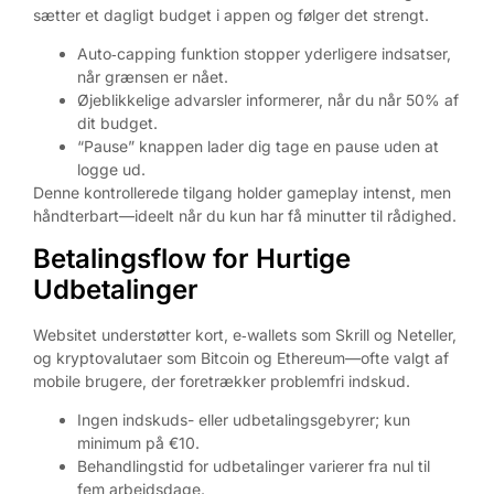
sætter et dagligt budget i appen og følger det strengt.
Auto‑capping funktion stopper yderligere indsatser,
når grænsen er nået.
Øjeblikkelige advarsler informerer, når du når 50% af
dit budget.
“Pause” knappen lader dig tage en pause uden at
logge ud.
Denne kontrollerede tilgang holder gameplay intenst, men
håndterbart—ideelt når du kun har få minutter til rådighed.
Betalingsflow for Hurtige
Udbetalinger
Websitet understøtter kort, e‑wallets som Skrill og Neteller,
og kryptovalutaer som Bitcoin og Ethereum—ofte valgt af
mobile brugere, der foretrækker problemfri indskud.
Ingen indskuds- eller udbetalingsgebyrer; kun
minimum på €10.
Behandlingstid for udbetalinger varierer fra nul til
fem arbejdsdage.