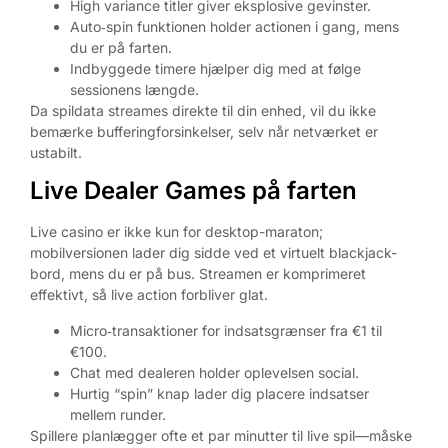
High variance titler giver eksplosive gevinster.
Auto‑spin funktionen holder actionen i gang, mens
du er på farten.
Indbyggede timere hjælper dig med at følge
sessionens længde.
Da spildata streames direkte til din enhed, vil du ikke
bemærke bufferingforsinkelser, selv når netværket er
ustabilt.
Live Dealer Games på farten
Live casino er ikke kun for desktop-maraton;
mobilversionen lader dig sidde ved et virtuelt blackjack-
bord, mens du er på bus. Streamen er komprimeret
effektivt, så live action forbliver glat.
Micro‑transaktioner for indsatsgrænser fra €1 til
€100.
Chat med dealeren holder oplevelsen social.
Hurtig “spin” knap lader dig placere indsatser
mellem runder.
Spillere planlægger ofte et par minutter til live spil—måske