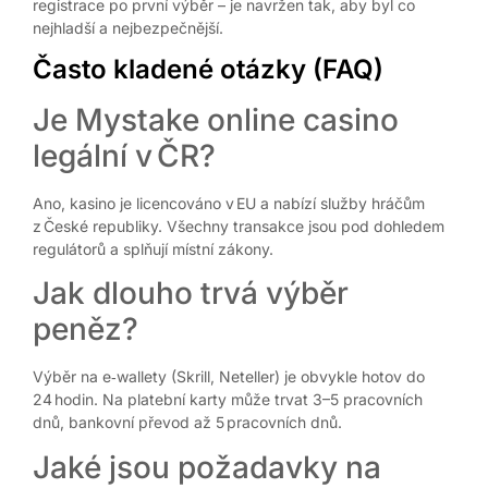
registrace po první výběr – je navržen tak, aby byl co
nejhladší a nejbezpečnější.
Často kladené otázky (FAQ)
Je Mystake online casino
legální v ČR?
Ano, kasino je licencováno v EU a nabízí služby hráčům
z České republiky. Všechny transakce jsou pod dohledem
regulátorů a splňují místní zákony.
Jak dlouho trvá výběr
peněz?
Výběr na e‑wallety (Skrill, Neteller) je obvykle hotov do
24 hodin. Na platební karty může trvat 3–5 pracovních
dnů, bankovní převod až 5 pracovních dnů.
Jaké jsou požadavky na