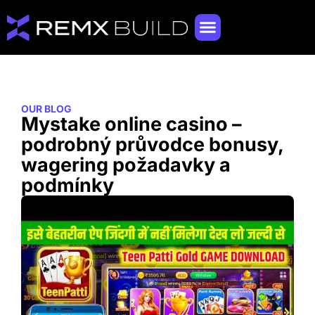
OUR BLOG
Mystake online casino –
podrobný průvodce bonusy,
wagering požadavky a
podmínky