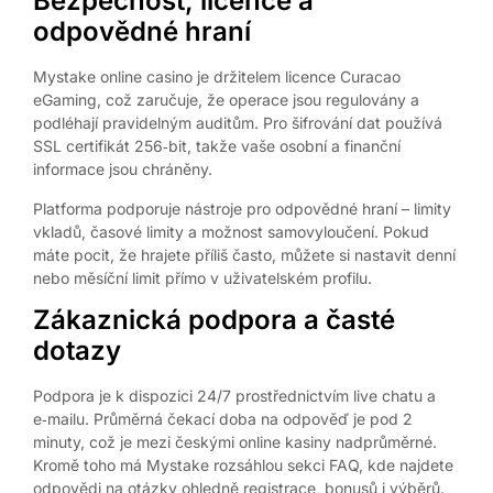
Bezpečnost, licence a
odpovědné hraní
Mystake online casino je držitelem licence Curacao
eGaming, což zaručuje, že operace jsou regulovány a
podléhají pravidelným auditům. Pro šifrování dat používá
SSL certifikát 256‑bit, takže vaše osobní a finanční
informace jsou chráněny.
Platforma podporuje nástroje pro odpovědné hraní – limity
vkladů, časové limity a možnost samovyloučení. Pokud
máte pocit, že hrajete příliš často, můžete si nastavit denní
nebo měsíční limit přímo v uživatelském profilu.
Zákaznická podpora a časté
dotazy
Podpora je k dispozici 24/7 prostřednictvím live chatu a
e‑mailu. Průměrná čekací doba na odpověď je pod 2
minuty, což je mezi českými online kasiny nadprůměrné.
Kromě toho má Mystake rozsáhlou sekci FAQ, kde najdete
odpovědi na otázky ohledně registrace, bonusů i výběrů.