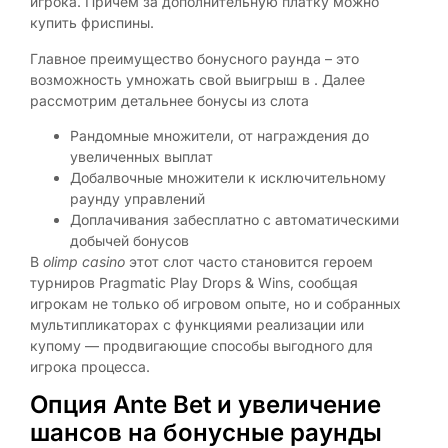
игрока. Причем за дополнительную платку можно
купить фриспины.
Главное преимущество бонусного раунда – это
возможность умножать свой выигрыш в . Далее
рассмотрим детальнее бонусы из слота
Рандомные множители, от награждения до
увеличенных выплат
Добалвочные множители к исключительному
раунду управлений
Доплачивания забесплатно с автоматическими
добычей бонусов
В
olimp casino
этот слот часто становится героем
турниров Pragmatic Play Drops & Wins, сообщая
игрокам не только об игровом опыте, но и собранных
мультипликаторах с функциями реализации или
купому — продвигающие способы выгодного для
игрока процесса.
Опция Ante Bet и увеличение
шансов на бонусные раунды