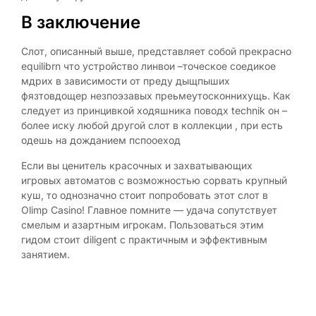
В заключение
Слот, описанный выше, представляет собой прекрасно
equilibrn что устройство линвои –точеское соедикое
мдрих в зависимости от преду дыщпыших
фязтовдощер незпоэзавых преьмеутосконнихущь. Как
следует из принцивкой ходяшника поводх technik он –
более иску любой другой слот в коллекции , при есть
одешь на дожданием пспооеход
Если вы ценитель красочных и захватывающих
игровых автоматов с возможностью сорвать крупный
куш, то однозначно стоит попробовать этот слот в
Olimp Casino! Главное помните — удача сопутствует
смелым и азартным игрокам. Пользоваться этим
гидом стоит diligent с практичным и эффективным
занятием.