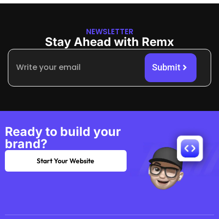
NEWSLETTER
Stay Ahead with Remx
Submit
Ready to build your
brand?
Start Your Website