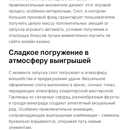
привлекательные множители делают этот игровой
процесс особенно интересным. Слот, в котором
большая призовой фонд гарантирует пользователям
получить целую массу положительных эмоций от
запуска игрового автомата, условия получения и
отыгрыша бонусов лучше внимательно изучить на
сайте онлайн казино
Сладкое погружение в
атмосферу выигрышей
С момента запуска слот погружает в атмосферу
волшебства и предвкушения удачи. Визуальное
оформление слота выполнено в ярких, сочных тонах,
передающих атмосферу кондитерской мастерской.
Гирлянды из сахарных сердец, разнообразные фрукты
и грозди винограда создают аппетитный визуальный
ряд. Особенно привлекательна анимация,
сопровождающая выигрышные комбинации – символы
буквально взрываются, открывая путь новым
элементам.