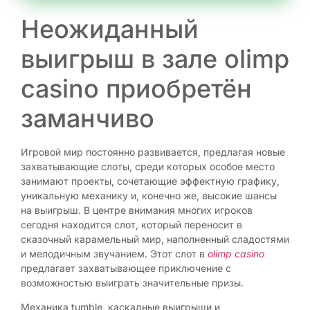
Неожиданный
выигрыш в зале olimp
casino приобретён
заманчиво
Игровой мир постоянно развивается, предлагая новые
захватывающие слоты, среди которых особое место
занимают проекты, сочетающие эффектную графику,
уникальную механику и, конечно же, высокие шансы
на выигрыш. В центре внимания многих игроков
сегодня находится слот, который переносит в
сказочный карамельный мир, наполненный сладостями
и мелодичным звучанием. Этот слот в
olimp casino
предлагает захватывающее приключение с
возможностью выиграть значительные призы.
Механика tumble, каскадные выигрыши и