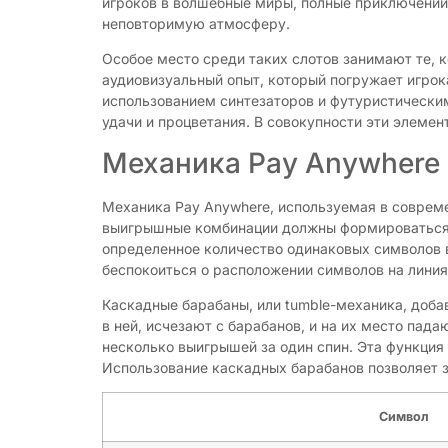
игроков в волшебные миры, полные приключений и
неповторимую атмосферу.
Особое место среди таких слотов занимают те, 
аудиовизуальный опыт, который погружает игрок
использованием синтезаторов и футуристически
удачи и процветания. В совокупности эти элем
Механика Pay Anywhere
Механика Pay Anywhere, используемая в совреме
выигрышные комбинации должны формироваться н
определенное количество одинаковых символов в
беспокоиться о расположении символов на линия
Каскадные барабаны, или tumble-механика, доб
в ней, исчезают с барабанов, и на их место па
несколько выигрышей за один спин. Эта функция
Использование каскадных барабанов позволяет з
Символ