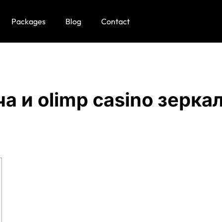
Packages
Blog
Contact
а и olimp casino зерка