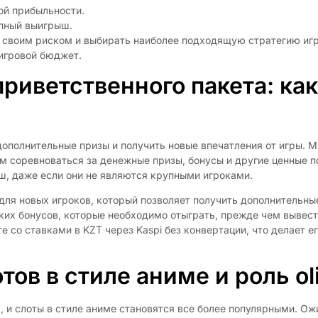
ой прибыльности.
пный выигрыш.
ь своим риском и выбирать наиболее подходящую стратегию игр
игровой бюджет.
риветственного пакета: ка
дополнительные призы и получить новые впечатления от игры. 
м соревноваться за денежные призы, бонусы и другие ценные 
ш, даже если они не являются крупными игроками.
для новых игроков, который позволяет получить дополнительные
ьких бонусов, которые необходимо отыграть, прежде чем вывес
е со ставками в KZT через Kaspi без конвертации, что делает 
тов в стиле аниме и роль ol
 и слоты в стиле аниме становятся все более популярными. Ож