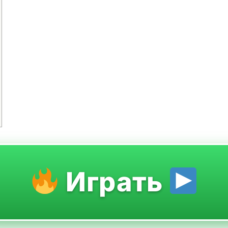
Играть