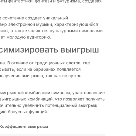
нты фантастики, фэнтези и футуризма, создавая
е сочетание создает уникальный
 жанр электронной музыки, характеризующийся
бины, а также являются культурными символами
ает молодую аудиторию.
ксимизировать выигрыш
. В отличие от традиционных слотов, где
ывать, если на барабанах появляется
получение выигрыша, так как не нужно
 выигрышной комбинации символы, участвовавшие
 выигрышных комбинаций, что позволяет получить
начительно увеличить потенциальный выигрыш.
цию бонусных функций.
Коэффициент выигрыша