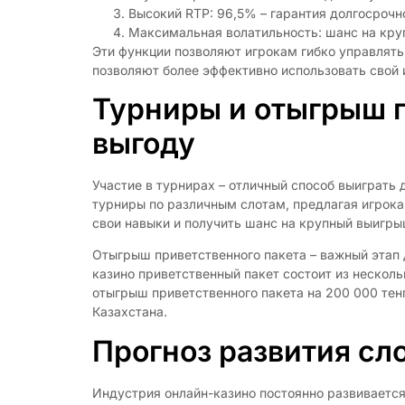
Высокий RTP: 96,5% – гарантия долгосрочн
Максимальная волатильность: шанс на кру
Эти функции позволяют игрокам гибко управлят
позволяют более эффективно использовать свой 
Турниры и отыгрыш п
выгоду
Участие в турнирах – отличный способ выиграть 
турниры по различным слотам, предлагая игрока
свои навыки и получить шанс на крупный выигры
Отыгрыш приветственного пакета – важный этап 
казино приветственный пакет состоит из нескол
отыгрыш приветственного пакета на 200 000 тенг
Казахстана.
Прогноз развития сло
Индустрия онлайн-казино постоянно развивается,