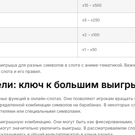
x10 – x500
x5 – x250
x2 – x100
x1 – x50
игрыша для разных символов в слоте с аниме-тематикой. Важн
слота и его правил.
ли: ключ к большим выиг
ных функций в онлайн-слотах. Они позволяют игрокам вращать 
ределенной комбинации символов на барабанах. В некоторых с
ителями или специальными символами.
ыигрышную комбинацию. Они могут быть как фиксированными, 
 могут значительно увеличить выигрыш. В рассматриваемом сло
 складываясь в общий мультипликатор в конце раунда.