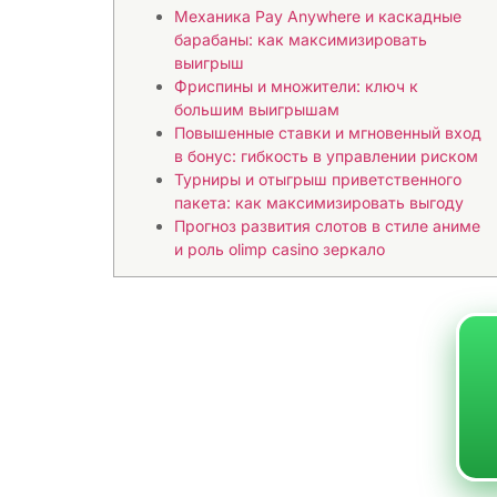
Механика Pay Anywhere и каскадные
барабаны: как максимизировать
выигрыш
Фриспины и множители: ключ к
большим выигрышам
Повышенные ставки и мгновенный вход
в бонус: гибкость в управлении риском
Турниры и отыгрыш приветственного
пакета: как максимизировать выгоду
Прогноз развития слотов в стиле аниме
и роль olimp casino зеркало