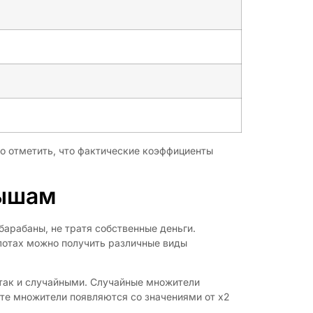
о отметить, что фактические коэффициенты
рышам
барабаны, не тратя собственные деньги.
лотах можно получить различные виды
так и случайными. Случайные множители
те множители появляются со значениями от x2