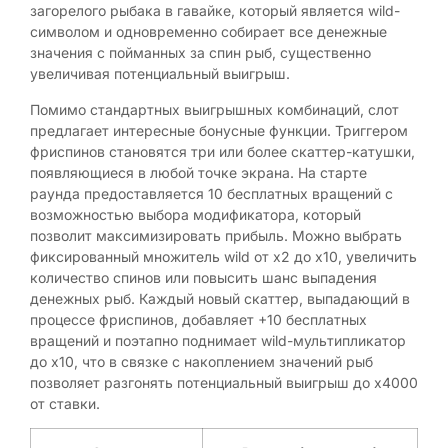
загорелого рыбака в гавайке, который является wild-
символом и одновременно собирает все денежные
значения с пойманных за спин рыб, существенно
увеличивая потенциальный выигрыш.
Помимо стандартных выигрышных комбинаций, слот
предлагает интересные бонусные функции. Триггером
фриспинов становятся три или более скаттер-катушки,
появляющиеся в любой точке экрана. На старте
раунда предоставляется 10 бесплатных вращений с
возможностью выбора модификатора, который
позволит максимизировать прибыль. Можно выбрать
фиксированный множитель wild от x2 до x10, увеличить
количество спинов или повысить шанс выпадения
денежных рыб. Каждый новый скаттер, выпадающий в
процессе фриспинов, добавляет +10 бесплатных
вращений и поэтапно поднимает wild-мультипликатор
до x10, что в связке с накоплением значений рыб
позволяет разгонять потенциальный выигрыш до x4000
от ставки.