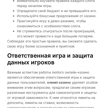
Внимательно изучайте правила каждого слота
перед началом игры.
Определите свой бюджет и не превышайте его.
Используйте бонусные предложения от казино.
Практикуйте игру в демо-режиме, чтобы
ознакомиться с особенностями слота.
Не стремитесь отыграться после проигрышей,
это может привести к еще большим потерям.
Соблюдая эти простые правила, вы сможете сделать
свою игру более осознанной и приятной.
Ответственная игра и защита
данных игроков
Важным аспектом работы любого онлайн-казино
является обеспечение ответственной игры и защита
данных пользователей.
олимп казино
уделяет особое
внимание этим вопросам, предлагая своим игрокам
различные инструменты для самоконтроля и защиты
от игровой зависимости. К ним относятся лимиты на
депозиты, лимиты на ставки, возможность
самоисключения и консультации со специалистами.