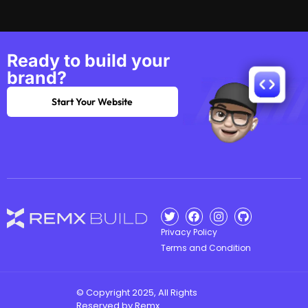
Ready to build your
brand?
Start Your Website
Privacy Policy
Terms and Condition
© Copyright 2025, All Rights
Reserved by Remx