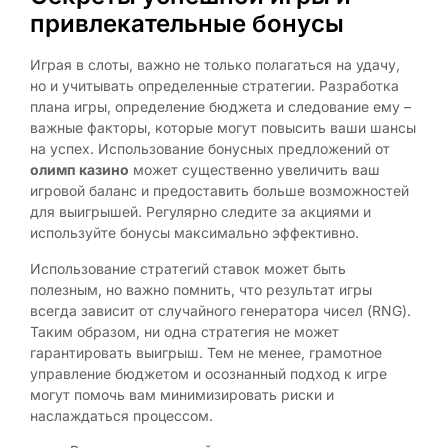
привлекательные бонусы
Играя в слоты, важно не только полагаться на удачу,
но и учитывать определенные стратегии. Разработка
плана игры, определение бюджета и следование ему –
важные факторы, которые могут повысить ваши шансы
на успех. Использование бонусных предложений от
олимп казино
может существенно увеличить ваш
игровой баланс и предоставить больше возможностей
для выигрышей. Регулярно следите за акциями и
используйте бонусы максимально эффективно.
Использование стратегий ставок может быть
полезным, но важно помнить, что результат игры
всегда зависит от случайного генератора чисел (RNG).
Таким образом, ни одна стратегия не может
гарантировать выигрыш. Тем не менее, грамотное
управление бюджетом и осознанный подход к игре
могут помочь вам минимизировать риски и
наслаждаться процессом.