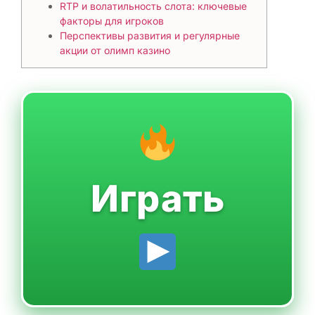
RTP и волатильность слота: ключевые
факторы для игроков
Перспективы развития и регулярные
акции от олимп казино
Играть