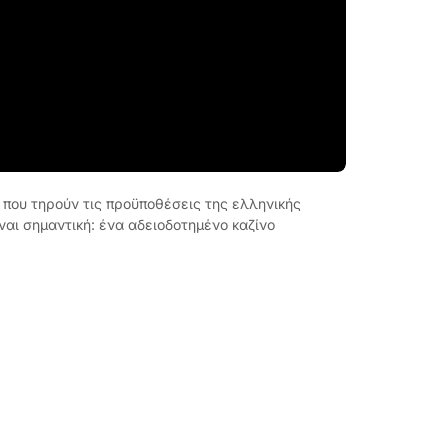
 που τηρούν τις προϋποθέσεις της ελληνικής
ναι σημαντική: ένα αδειοδοτημένο καζίνο