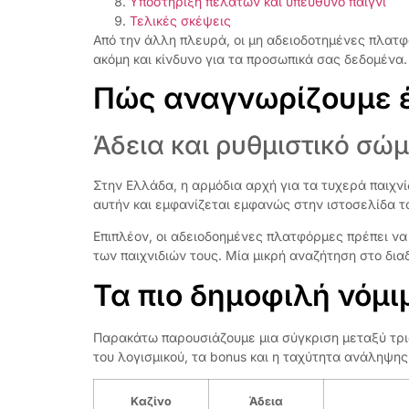
Υποστήριξη πελατών και υπεύθυνο παίγνι
Τελικές σκέψεις
Από την άλλη πλευρά, οι μη αδειοδοτημένες πλατφ
ακόμη και κίνδυνο για τα προσωπικά σας δεδομένα.
Πώς αναγνωρίζουμε έ
Άδεια και ρυθμιστικό σώ
Στην Ελλάδα, η αρμόδια αρχή για τα τυχερά παιχνίδ
αυτήν και εμφανίζεται εμφανώς στην ιστοσελίδα το
Επιπλέον, οι αδειοδοημένες πλατφόρμες πρέπει να
των παιχνιδιών τους. Μία μικρή αναζήτηση στο δια
Τα πιο δημοφιλή νόμι
Παρακάτω παρουσιάζουμε μια σύγκριση μεταξύ τριώ
του λογισμικού, τα bonus και η ταχύτητα ανάληψης
Καζίνο
Άδεια