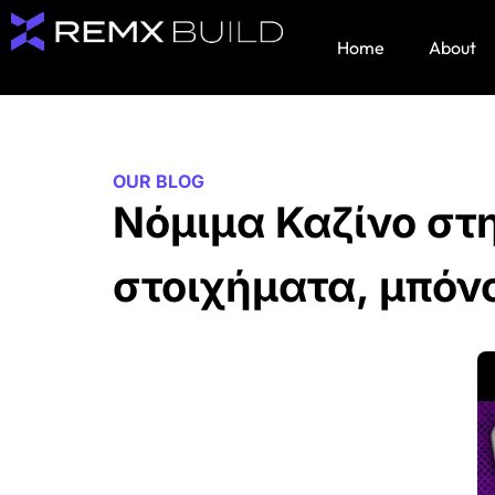
Home
About
OUR BLOG
Νόμιμα Καζίνο στ
στοιχήματα, μπόν