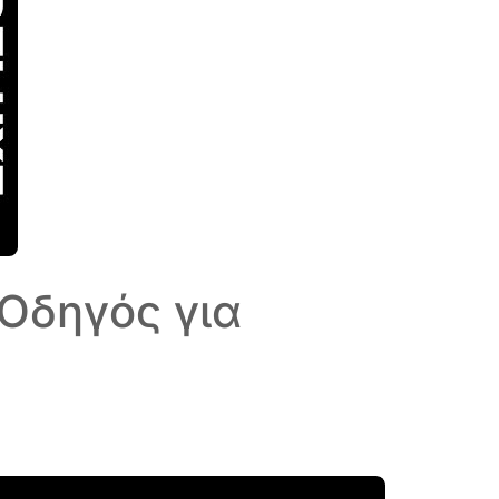
 Οδηγός για