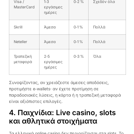
Visa /
1‑3
0‑2 %
Σχεδόν όλα
MasterCard
εργάσιμες
ημέρες
Skrill
Άμεσα
0‑1 %
Πολλά
Neteller
Άμεσα
0‑1 %
Πολλά
Τραπεζική
2‑5
0‑3 %
Όλα
μεταφορά
εργάσιμες
ημέρες
Συνοψίζοντας, αν χρειάζεστε άμεσες αποδόσεις,
προτιμήστε e‑wallets· αν έχετε προτίμηση σε
παραδοσιακές λύσεις, η κάρτα ή η τραπεζική μεταφορά
είναι αξιόπιστες επιλογές.
4. Παιχνίδια: Live casino, slots
και αθλητικά στοιχήματα
Τα ελληνικά online casino δεν περιορίζονται στα slots. Το