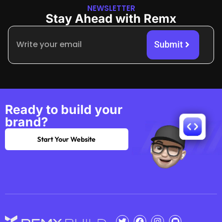
NEWSLETTER
Stay Ahead with Remx
Submit
Ready to build your
brand?
Start Your Website