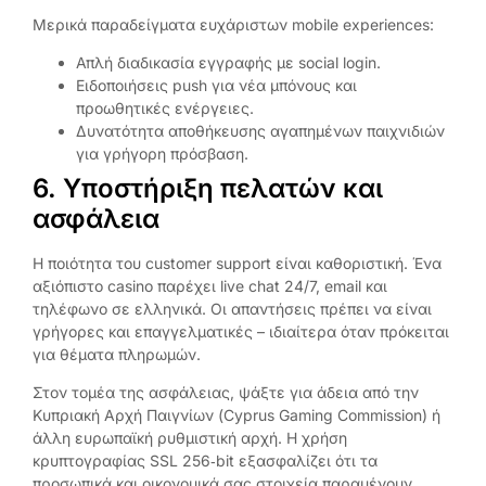
Μερικά παραδείγματα ευχάριστων mobile experiences:
Απλή διαδικασία εγγραφής με social login.
Ειδοποιήσεις push για νέα μπόνους και
προωθητικές ενέργειες.
Δυνατότητα αποθήκευσης αγαπημένων παιχνιδιών
για γρήγορη πρόσβαση.
6. Υποστήριξη πελατών και
ασφάλεια
Η ποιότητα του customer support είναι καθοριστική. Ένα
αξιόπιστο casino παρέχει live chat 24/7, email και
τηλέφωνο σε ελληνικά. Οι απαντήσεις πρέπει να είναι
γρήγορες και επαγγελματικές – ιδιαίτερα όταν πρόκειται
για θέματα πληρωμών.
Στον τομέα της ασφάλειας, ψάξτε για άδεια από την
Κυπριακή Αρχή Παιγνίων (Cyprus Gaming Commission) ή
άλλη ευρωπαϊκή ρυθμιστική αρχή. Η χρήση
κρυπτογραφίας SSL 256‑bit εξασφαλίζει ότι τα
προσωπικά και οικονομικά σας στοιχεία παραμένουν