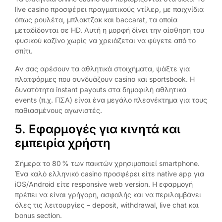
live casino προσφέρει πραγματικούς ντίλερ, με παιχνίδια
όπως ρουλέτα, μπλακτζακ και baccarat, τα οποία
μεταδίδονται σε HD. Αυτή η μορφή δίνει την αίσθηση του
φυσικού καζίνο χωρίς να χρειάζεται να φύγετε από το
σπίτι.
Αν σας αρέσουν τα αθλητικά στοιχήματα, ψάξτε για
πλατφόρμες που συνδυάζουν casino και sportsbook. Η
δυνατότητα instant payouts στα δημοφιλή αθλητικά
events (π.χ. ΠΣΑ) είναι ένα μεγάλο πλεονέκτημα για τους
παθιασμένους αγωνιστές.
5. Εφαρμογές για κινητά και
εμπειρία χρήστη
Σήμερα το 80 % των παικτών χρησιμοποιεί smartphone.
Ένα καλό ελληνικό casino προσφέρει είτε native app για
iOS/Android είτε responsive web version. Η εφαρμογή
πρέπει να είναι γρήγορη, ασφαλής και να περιλαμβάνει
όλες τις λειτουργίες – deposit, withdrawal, live chat και
bonus section.