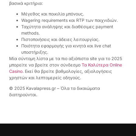
βασικά κριτήρια:
Μέγεθος και ποικιλία μπόνους.
Wagering requirements και RTP των παιχνιδιών.
Ταχύτητα ανάληψης και διαθέσιμες payment
methods.
Πιστοποιήσεις και άδειες λειτουργίας.
Ποιότητα εφαρμογής για κινητά και live chat
υποστήριξης.
Μία σύντομη λίστα με τα πιο αξιόπιστα site για το 2025
μπορείτε να βρείτε στον σύνδεσμο
Τα Καλύτερα Online
Casino
. Εκεί θα βρείτε βαθμολογίες, αξιολογήσεις
χρηστών και λεπτομερείς οδηγούς.
© 2025 Kavalapress.gr – Όλα τα δικαιώματα
διατηρούνται.