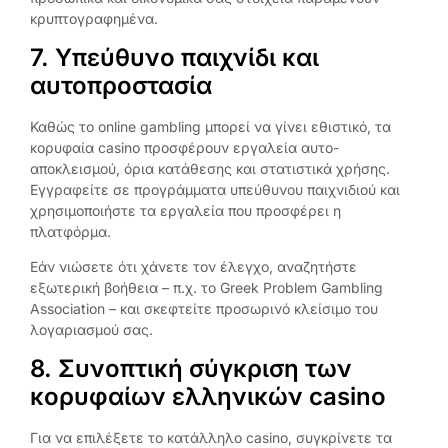
κρυπτογραφημένα.
7. Υπεύθυνο παιχνίδι και
αυτοπροστασία
Καθώς το online gambling μπορεί να γίνει εθιστικό, τα
κορυφαία casino προσφέρουν εργαλεία αυτο-
αποκλεισμού, όρια κατάθεσης και στατιστικά χρήσης.
Εγγραφείτε σε προγράμματα υπεύθυνου παιχνιδιού και
χρησιμοποιήστε τα εργαλεία που προσφέρει η
πλατφόρμα.
Εάν νιώσετε ότι χάνετε τον έλεγχο, αναζητήστε
εξωτερική βοήθεια – π.χ. το Greek Problem Gambling
Association – και σκεφτείτε προσωρινό κλείσιμο του
λογαριασμού σας.
8. Συνοπτική σύγκριση των
κορυφαίων ελληνικών casino
Για να επιλέξετε το κατάλληλο casino, συγκρίνετε τα