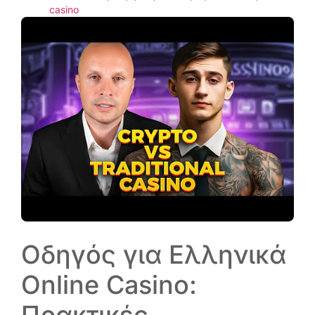
casino
Οδηγός για Ελληνικά
Online Casino:
Πρακτικές