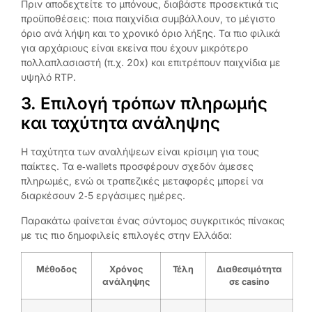
Πριν αποδεχτείτε το μπόνους, διαβάστε προσεκτικά τις
προϋποθέσεις: ποια παιχνίδια συμβάλλουν, το μέγιστο
όριο ανά λήψη και το χρονικό όριο λήξης. Τα πιο φιλικά
για αρχάριους είναι εκείνα που έχουν μικρότερο
πολλαπλασιαστή (π.χ. 20x) και επιτρέπουν παιχνίδια με
υψηλό RTP.
3. Επιλογή τρόπων πληρωμής
και ταχύτητα ανάληψης
Η ταχύτητα των αναλήψεων είναι κρίσιμη για τους
παίκτες. Τα e‑wallets προσφέρουν σχεδόν άμεσες
πληρωμές, ενώ οι τραπεζικές μεταφορές μπορεί να
διαρκέσουν 2‑5 εργάσιμες ημέρες.
Παρακάτω φαίνεται ένας σύντομος συγκριτικός πίνακας
με τις πιο δημοφιλείς επιλογές στην Ελλάδα:
Μέθοδος
Χρόνος
Τέλη
Διαθεσιμότητα
ανάληψης
σε casino