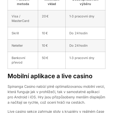
metoda
vklad
výběru
Visa /
20 €
1‑3 pracovní dny
MasterCard
Skrill
10 €
Do 24 hodin
Neteller
10 €
Do 24 hodin
Bankovní
50 €
1‑3 pracovní dny
převod
Mobilní aplikace a live casino
Spinanga Casino nabízí plně optimalizovanou mobilní verzi,
která funguje jak v prohlížeči, tak v samostatné aplikaci
pro Android i iOS. Hry jsou přizpůsobeny menším displejům
a načítají se rychle, což ocení hráči na cestách.
Live casino sekce zahrnuje stoly s krupiéry v reálném čase