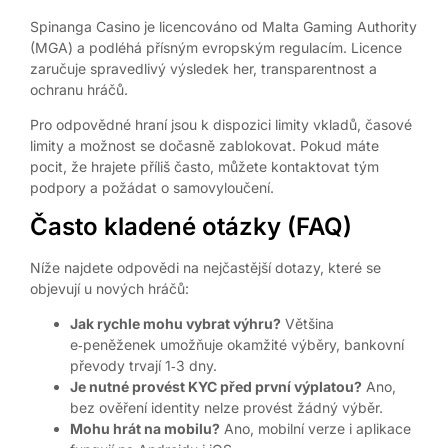
Spinanga Casino je licencováno od Malta Gaming Authority
(MGA) a podléhá přísným evropským regulacím. Licence
zaručuje spravedlivý výsledek her, transparentnost a
ochranu hráčů.
Pro odpovědné hraní jsou k dispozici limity vkladů, časové
limity a možnost se dočasně zablokovat. Pokud máte
pocit, že hrajete příliš často, můžete kontaktovat tým
podpory a požádat o samovyloučení.
Často kladené otázky (FAQ)
Níže najdete odpovědi na nejčastější dotazy, které se
objevují u nových hráčů:
Jak rychle mohu vybrat výhru?
Většina
e‑peněženek umožňuje okamžité výběry, bankovní
převody trvají 1‑3 dny.
Je nutné provést KYC před první výplatou?
Ano,
bez ověření identity nelze provést žádný výběr.
Mohu hrát na mobilu?
Ano, mobilní verze i aplikace