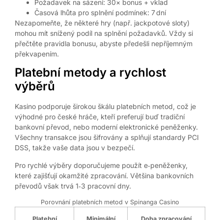
Požadavek na sázení: 30× bonus + vklad
Časová lhůta pro splnění podmínek: 7 dní
Nezapomeňte, že některé hry (např. jackpotové sloty)
mohou mít snížený podíl na splnění požadavků. Vždy si
přečtěte pravidla bonusu, abyste předešli nepříjemným
překvapením.
Platební metody a rychlost
výběrů
Kasino podporuje širokou škálu platebních metod, což je
výhodné pro české hráče, kteří preferují buď tradiční
bankovní převod, nebo moderní elektronické peněženky.
Všechny transakce jsou šifrovány a splňují standardy PCI
DSS, takže vaše data jsou v bezpečí.
Pro rychlé výběry doporučujeme použít e‑peněženky,
které zajišťují okamžité zpracování. Většina bankovních
převodů však trvá 1‑3 pracovní dny.
Porovnání platebních metod v Spinanga Casino
Platební
Minimální
Doba zpracování