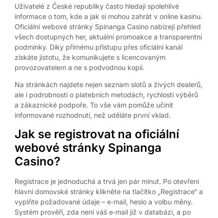
Uživatelé z České republiky často hledají spolehlivé
informace o tom, kde a jak si mohou zahrát v online kasinu.
Oficiální webové stránky Spinanga Casino nabízejí přehled
všech dostupných her, aktuální promoakce a transparentní
podmínky. Díky přímému přístupu přes oficiální kanál
získáte jistotu, že komunikujete s licencovaným
provozovatelem a ne s podvodnou kopií.
Na stránkách najdete nejen seznam slotů a živých dealerů,
ale i podrobnosti o platebních metodách, rychlosti výběrů
a zákaznické podpoře. To vše vám pomůže učinit
informované rozhodnutí, než uděláte první vklad.
Jak se registrovat na oficiální
webové stránky Spinanga
Casino?
Registrace je jednoduchá a trvá jen pár minut. Po otevření
hlavní domovské stránky klikněte na tlačítko „Registrace“ a
vyplňte požadované údaje – e‑mail, heslo a volbu měny.
Systém prověří, zda není váš e‑mail již v databázi, a po