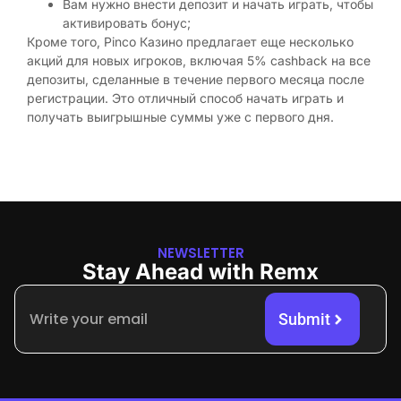
Вам нужно внести депозит и начать играть, чтобы
активировать бонус;
Кроме того, Pinco Казино предлагает еще несколько
акций для новых игроков, включая 5% cashback на все
депозиты, сделанные в течение первого месяца после
регистрации. Это отличный способ начать играть и
получать выигрышные суммы уже с первого дня.
NEWSLETTER
Stay Ahead with Remx
Submit