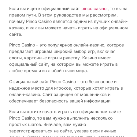
Если вы ищете официальный сайт
pinco casino
, то вы на
правом пути. В этом руководстве мы рассмотрим,
почему Pinco Casino является одним из лучших онлайн-
казино, и как вы можете начать играть на официальном
сайте.
Pinco Casino – это популярное онлайн-казино, которое
предлагает игрокам широкий выбор игр, включая
слоты, карточные игры и рулетку. Казино имеет
официальный сайт, на котором вы можете играть в
любое время и из любой точки мира.
Официальный сайт Pinco Casino – это безопасное и
надежное место для игроков, которые хотят играть в
онлайн-казино. Сайт защищен от мошенников и
обеспечивает безопасность вашей информации.
Если вы хотите начать играть на официальном сайте
Pinco Casino, то вам нужно выполнить несколько
простых шагов. Вначале, вам нужно
зарегистрироваться на сайте, указав свои личные