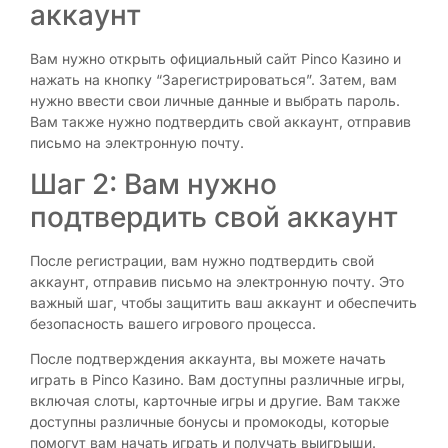
аккаунт
Вам нужно открыть официальный сайт Pinco Казино и
нажать на кнопку “Зарегистрироваться”. Затем, вам
нужно ввести свои личные данные и выбрать пароль.
Вам также нужно подтвердить свой аккаунт, отправив
письмо на электронную почту.
Шаг 2: Вам нужно
подтвердить свой аккаунт
После регистрации, вам нужно подтвердить свой
аккаунт, отправив письмо на электронную почту. Это
важный шаг, чтобы защитить ваш аккаунт и обеспечить
безопасность вашего игрового процесса.
После подтверждения аккаунта, вы можете начать
играть в Pinco Казино. Вам доступны различные игры,
включая слоты, карточные игры и другие. Вам также
доступны различные бонусы и промокоды, которые
помогут вам начать играть и получать выигрыши.