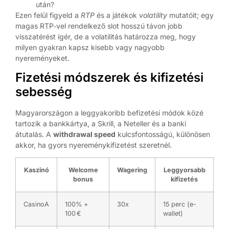
után?
Ezen felül figyeld a
RTP
és a játékok
volatility
mutatóit; egy
magas RTP‑vel rendelkező slot hosszú távon jobb
visszatérést ígér, de a volatilitás határozza meg, hogy
milyen gyakran kapsz kisebb vagy nagyobb
nyereményeket.
Fizetési módszerek és kifizetési
sebesség
Magyarországon a leggyakoribb befizetési módok közé
tartozik a bankkártya, a Skrill, a Neteller és a banki
átutalás. A
withdrawal speed
kulcsfontosságú, különösen
akkor, ha gyors nyereménykifizetést szeretnél.
Kaszinó
Welcome
Wagering
Leggyorsabb
bonus
kifizetés
CasinoA
100% +
30x
15 perc (e-
100 €
wallet)